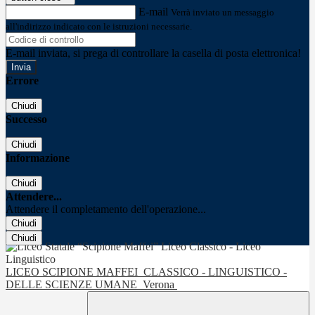
E-mail
Verrà inviato un messaggio
all'indirizzo indicato con le istruzioni necessarie.
E-mail inviata, si prega di controllare la casella di posta elettronica!
Errore
Chiudi
Successo
Chiudi
Informazione
Chiudi
Attendere...
Attendere il completamento dell'operazione...
Chiudi
Chiudi
LICEO SCIPIONE MAFFEI
CLASSICO - LINGUISTICO -
DELLE SCIENZE UMANE
Verona