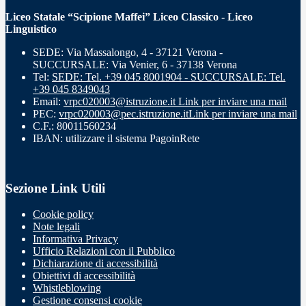
Liceo Statale “Scipione Maffei” Liceo Classico - Liceo
Linguistico
SEDE: Via Massalongo, 4 - 37121 Verona -
SUCCURSALE: Via Venier, 6 - 37138 Verona
Tel:
SEDE: Tel. +39 045 8001904 - SUCCURSALE: Tel.
+39 045 8349043
Email:
vrpc020003@istruzione.it
Link per inviare una mail
PEC:
vrpc020003@pec.istruzione.it
Link per inviare una mail
C.F.: 80011560234
IBAN: utilizzare il sistema PagoinRete
Sezione Link Utili
Cookie policy
Note legali
Informativa Privacy
Ufficio Relazioni con il Pubblico
Dichiarazione di accessibilità
Obiettivi di accessibilità
Whistleblowing
Gestione consensi cookie