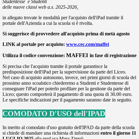
Studentesse e Studenti
delle nuove classi web a.s. 2025-2026,
in allegato trovate le modalità per l'
acquisto
dell'iPad tramite il
portale dell'Azienda a cui la scuola si è rivolta.
Si suggerisce di provvedere all'acquisto prima di metà agosto
LINK al portale per acquisto:
www.cec.com/maffei
MAFFEI
Utilizza il codice convenzione:
in fase di registrazione
Si precisa che l'
acquisto
tramite il portale garantisce la
predisposizione dell'iPad per la supervisione da parte del Liceo.
Nel caso di
acquisto
autonomo, invece, nei primi giorni di scuola del
prossimo anno scoalstico chiederemo a Studenti e Studentesse di
consegnare l'iPad per poterlo profilare per la gestione da parte del
Liceo; questo comporterà il pagamento di una quota di 30.00 euro.
Le specifiche indicazioni per il pagamento saranno date in seguito.
COMODATO D'USO dell'IPAD
In merito al comodato d'uso gratuito dell'IPAD da parte della scuola
si chiede di mandare una richiesta di informazioni
entro il giorno 11
LUGLIO 2025
alla prof.ssa Mara Zimol: