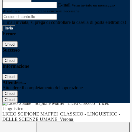
E-mail
Verrà inviato un messaggio
all'indirizzo indicato con le istruzioni necessarie.
E-mail inviata, si prega di controllare la casella di posta elettronica!
Errore
Chiudi
Successo
Chiudi
Informazione
Chiudi
Attendere...
Attendere il completamento dell'operazione...
Chiudi
Chiudi
LICEO SCIPIONE MAFFEI
CLASSICO - LINGUISTICO -
DELLE SCIENZE UMANE
Verona