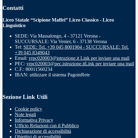
Contatti
Liceo Statale “Scipione Maffei” Liceo Classico - Liceo
Linguistico
SEDE: Via Massalongo, 4 - 37121 Verona -
SUCCURSALE: Via Venier, 6 - 37138 Verona
Tel:
SEDE: Tel. +39 045 8001904 - SUCCURSALE: Tel.
+39 045 8349043
Email:
vrpc020003@istruzione.it
Link per inviare una mail
PEC:
vrpc020003@pec.istruzione.it
Link per inviare una mail
C.F.: 80011560234
IBAN: utilizzare il sistema PagoinRete
Sezione Link Utili
Cookie policy
Note legali
Informativa Privacy
Ufficio Relazioni con il Pubblico
Dichiarazione di accessibilità
Obiettivi di accessibilità