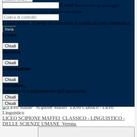
E-mail
Verrà inviato un messaggio
all'indirizzo indicato con le istruzioni necessarie.
E-mail inviata, si prega di controllare la casella di posta elettronica!
Errore
Chiudi
Successo
Chiudi
Informazione
Chiudi
Attendere...
Attendere il completamento dell'operazione...
Chiudi
Chiudi
LICEO SCIPIONE MAFFEI
CLASSICO - LINGUISTICO -
DELLE SCIENZE UMANE
Verona