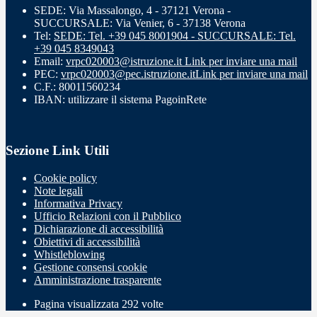
SEDE: Via Massalongo, 4 - 37121 Verona -
SUCCURSALE: Via Venier, 6 - 37138 Verona
Tel:
SEDE: Tel. +39 045 8001904 - SUCCURSALE: Tel.
+39 045 8349043
Email:
vrpc020003@istruzione.it
Link per inviare una mail
PEC:
vrpc020003@pec.istruzione.it
Link per inviare una mail
C.F.: 80011560234
IBAN: utilizzare il sistema PagoinRete
Sezione Link Utili
Cookie policy
Note legali
Informativa Privacy
Ufficio Relazioni con il Pubblico
Dichiarazione di accessibilità
Obiettivi di accessibilità
Whistleblowing
Gestione consensi cookie
Amministrazione trasparente
Pagina visualizzata
292
volte