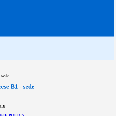
 sede
ese B1 - sede
2018
KIE POLICY
.