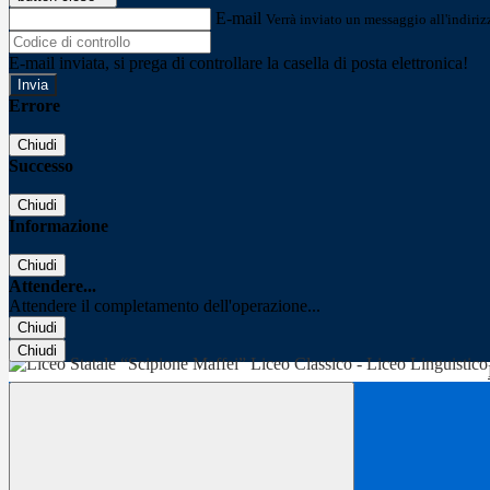
E-mail
Verrà inviato un messaggio all'indirizz
E-mail inviata, si prega di controllare la casella di posta elettronica!
Errore
Chiudi
Successo
Chiudi
Informazione
Chiudi
Attendere...
Attendere il completamento dell'operazione...
Chiudi
Chiudi