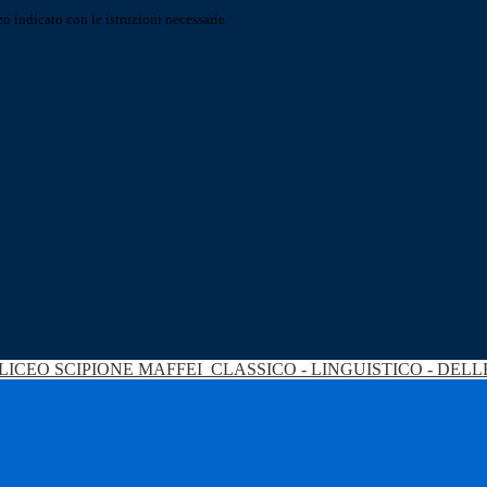
o indicato con le istruzioni necessarie.
LICEO SCIPIONE MAFFEI
CLASSICO - LINGUISTICO - DEL