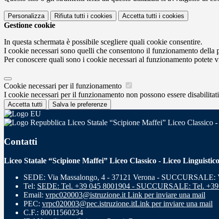
Personalizza
Rifiuta tutti
i cookies
Accetta tutti
i cookies
Gestione cookie
In questa schermata è possibile scegliere quali cookie consentire.
I cookie necessari sono quelli che consentono il funzionamento della pi
Per conoscere quali sono i cookie necessari al funzionamento potete v
Cookie necessari per il funzionamento
I cookie necessari per il funzionamento non possono essere disabilitati.
Accetta tutti
Salva le preferenze
Liceo Statale “Scipione Maffei” Liceo Classico -
Contatti
Liceo Statale “Scipione Maffei” Liceo Classico - Liceo Linguistic
SEDE: Via Massalongo, 4 - 37121 Verona - SUCCURSALE: Vi
Tel:
SEDE: Tel. +39 045 8001904 - SUCCURSALE: Tel. +39
Email:
vrpc020003@istruzione.it
Link per inviare una mail
PEC:
vrpc020003@pec.istruzione.it
Link per inviare una mail
C.F.: 80011560234