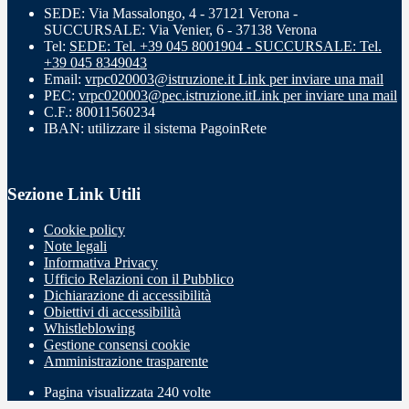
SEDE: Via Massalongo, 4 - 37121 Verona -
SUCCURSALE: Via Venier, 6 - 37138 Verona
Tel:
SEDE: Tel. +39 045 8001904 - SUCCURSALE: Tel.
+39 045 8349043
Email:
vrpc020003@istruzione.it
Link per inviare una mail
PEC:
vrpc020003@pec.istruzione.it
Link per inviare una mail
C.F.: 80011560234
IBAN: utilizzare il sistema PagoinRete
Sezione Link Utili
Cookie policy
Note legali
Informativa Privacy
Ufficio Relazioni con il Pubblico
Dichiarazione di accessibilità
Obiettivi di accessibilità
Whistleblowing
Gestione consensi cookie
Amministrazione trasparente
Pagina visualizzata
240
volte