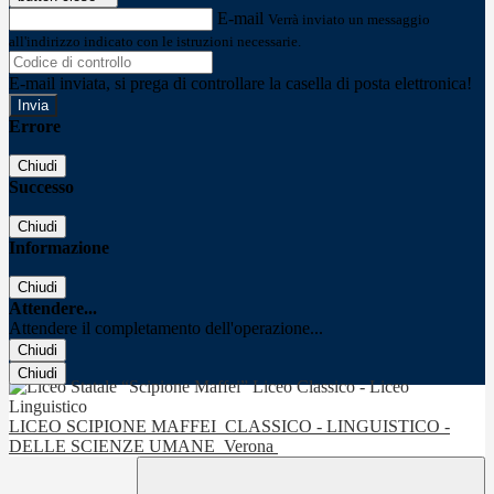
E-mail
Verrà inviato un messaggio
all'indirizzo indicato con le istruzioni necessarie.
E-mail inviata, si prega di controllare la casella di posta elettronica!
Errore
Chiudi
Successo
Chiudi
Informazione
Chiudi
Attendere...
Attendere il completamento dell'operazione...
Chiudi
Chiudi
LICEO SCIPIONE MAFFEI
CLASSICO - LINGUISTICO -
DELLE SCIENZE UMANE
Verona