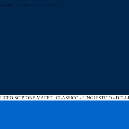
o indicato con le istruzioni necessarie.
LICEO SCIPIONE MAFFEI
CLASSICO - LINGUISTICO - DEL