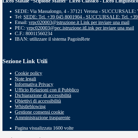
Liceo Statale “Scipione Maffei” Liceo Classico - Liceo Linguistic
SEDE: Via Massalongo, 4 - 37121 Verona - SUCCURSALE: Vi
Tel:
SEDE: Tel. +39 045 8001904 - SUCCURSALE: Tel. +39
Email:
vrpc020003@istruzione.it
Link per inviare una mail
PEC:
vrpc020003@pec.istruzione.it
Link per inviare una mail
C.F.: 80011560234
IBAN: utilizzare il sistema PagoinRete
Sezione Link Utili
Cookie policy
Note legali
Informativa Privacy
Ufficio Relazioni con il Pubblico
Dichiarazione di accessibilità
Obiettivi di accessibilità
Whistleblowing
Gestione consensi cookie
Amministrazione trasparente
Pagina visualizzata
1600
volte