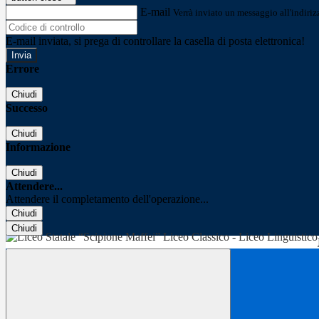
E-mail
Verrà inviato un messaggio all'indirizz
E-mail inviata, si prega di controllare la casella di posta elettronica!
Errore
Chiudi
Successo
Chiudi
Informazione
Chiudi
Attendere...
Attendere il completamento dell'operazione...
Chiudi
Chiudi