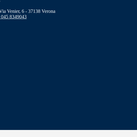
o
a Venier, 6 - 37138 Verona
 045 8349043