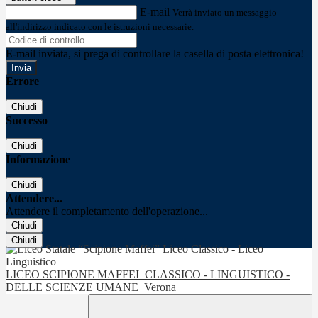
E-mail
Verrà inviato un messaggio
all'indirizzo indicato con le istruzioni necessarie.
E-mail inviata, si prega di controllare la casella di posta elettronica!
Errore
Chiudi
Successo
Chiudi
Informazione
Chiudi
Attendere...
Attendere il completamento dell'operazione...
Chiudi
Chiudi
LICEO SCIPIONE MAFFEI
CLASSICO - LINGUISTICO -
DELLE SCIENZE UMANE
Verona