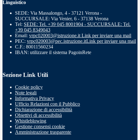
Linguistico
SEDE: Via Massalongo, 4 - 37121 Verona -
SUCCURSALE: Via Venier, 6 - 37138 Verona
Tel:
SEDE: Tel. +39 045 8001904 - SUCCURSALE: Tel.
+39 045 8349043
Email:
vrpc020003@istruzione.it
Link per inviare una mail
PEC:
vrpc020003@pec.istruzione.it
Link per inviare una mail
C.F.: 80011560234
IBAN: utilizzare il sistema PagoinRete
Sezione Link Utili
Cookie policy
Note legali
Informativa Privacy
Ufficio Relazioni con il Pubblico
Dichiarazione di accessibilità
Obiettivi di accessibilità
Whistleblowing
Gestione consensi cookie
Amministrazione trasparente