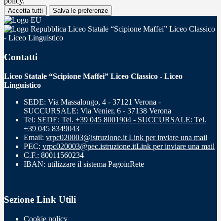
policy.
Accetta tutti
Salva le preferenze
Liceo Statale “Scipione Maffei” Liceo Classico
- Liceo Linguistico
Contatti
Liceo Statale “Scipione Maffei” Liceo Classico - Liceo
Linguistico
SEDE: Via Massalongo, 4 - 37121 Verona -
SUCCURSALE: Via Venier, 6 - 37138 Verona
Tel:
SEDE: Tel. +39 045 8001904 - SUCCURSALE: Tel.
+39 045 8349043
Email:
vrpc020003@istruzione.it
Link per inviare una mail
PEC:
vrpc020003@pec.istruzione.it
Link per inviare una mail
C.F.: 80011560234
IBAN: utilizzare il sistema PagoinRete
Sezione Link Utili
Cookie policy