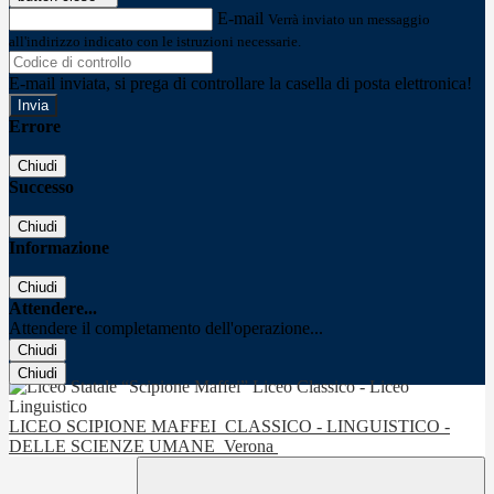
E-mail
Verrà inviato un messaggio
all'indirizzo indicato con le istruzioni necessarie.
E-mail inviata, si prega di controllare la casella di posta elettronica!
Errore
Chiudi
Successo
Chiudi
Informazione
Chiudi
Attendere...
Attendere il completamento dell'operazione...
Chiudi
Chiudi
LICEO SCIPIONE MAFFEI
CLASSICO - LINGUISTICO -
DELLE SCIENZE UMANE
Verona