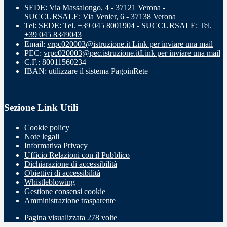
SEDE: Via Massalongo, 4 - 37121 Verona -
SUCCURSALE: Via Venier, 6 - 37138 Verona
Tel:
SEDE: Tel. +39 045 8001904 - SUCCURSALE: Tel.
+39 045 8349043
Email:
vrpc020003@istruzione.it
Link per inviare una mail
PEC:
vrpc020003@pec.istruzione.it
Link per inviare una mail
C.F.: 80011560234
IBAN: utilizzare il sistema PagoinRete
Sezione Link Utili
Cookie policy
Note legali
Informativa Privacy
Ufficio Relazioni con il Pubblico
Dichiarazione di accessibilità
Obiettivi di accessibilità
Whistleblowing
Gestione consensi cookie
Amministrazione trasparente
Pagina visualizzata
278
volte