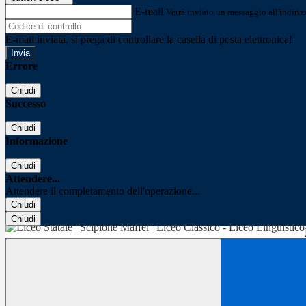
E-mail
Verrà inviato un messaggio all'indirizz
E-mail inviata, si prega di controllare la casella di posta elettronica!
Errore
Chiudi
Successo
Chiudi
Informazione
Chiudi
Attendere...
Attendere il completamento dell'operazione...
Chiudi
Chiudi