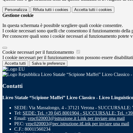
Personalizza
Rifiuta tutti
i cookies
Accetta tutti
i cookies
Gestione cookie
In questa schermata è possibile scegliere quali cookie consentire.
I cookie necessari sono quelli che consentono il funzionamento della pi
Per conoscere quali sono i cookie necessari al funzionamento potete v
Cookie necessari per il funzionamento
I cookie necessari per il funzionamento non possono essere disabilitati.
Accetta tutti
Salva le preferenze
Liceo Statale “Scipione Maffei” Liceo Classico -
Contatti
Liceo Statale “Scipione Maffei” Liceo Classico - Liceo Linguistic
SEDE: Via Massalongo, 4 - 37121 Verona - SUCCURSALE: Vi
Tel:
SEDE: Tel. +39 045 8001904 - SUCCURSALE: Tel. +39
Email:
vrpc020003@istruzione.it
Link per inviare una mail
PEC:
vrpc020003@pec.istruzione.it
Link per inviare una mail
C.F.: 80011560234