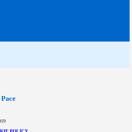
a Pace
019
KIE POLICY
.