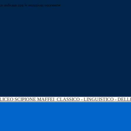
o indicato con le istruzioni necessarie.
LICEO SCIPIONE MAFFEI
CLASSICO - LINGUISTICO - DEL