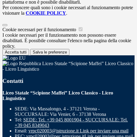
piattaforma e non è possibile disabilitarli.
Per conoscere quali sono i cookie necessari al funzionamento potete
visionare la
COOKIE POLICY
.
Cookie necessari per il funzionamento
I cookie necessari per il funzionamento non possono essere
disabilitati. È possibile consultare l'elenco nella pagina della cookie
policy.
Accetta tutti
Salva le preferenze
Liceo Statale “Scipione Maffei” Liceo Classico
- Liceo Linguistico
Contatti
Liceo Statale “Scipione Maffei” Liceo Classico - Liceo
Linguistico
SEDE: Via Massalongo, 4 - 37121 Verona -
SUCCURSALE: Via Venier, 6 - 37138 Verona
Tel:
SEDE: Tel. +39 045 8001904 - SUCCURSALE: Tel.
+39 045 8349043
Email:
vrpc020003@istruzione.it
Link per inviare una mail
PEC:
vrpc020003@pec.istruzione.it
Link per inviare una mail