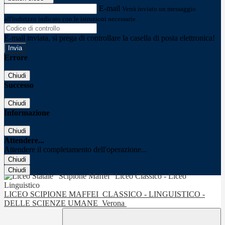
E-mail
Verrà inviato un messaggio
all'indirizzo indicato con le istruzioni necessarie.
E-mail inviata, si prega di controllare la casella di posta elettronica!
Errore
Chiudi
Successo
Chiudi
Informazione
Chiudi
Attendere...
Attendere il completamento dell'operazione...
Chiudi
Chiudi
LICEO SCIPIONE MAFFEI
CLASSICO - LINGUISTICO -
DELLE SCIENZE UMANE
Verona