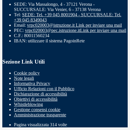
SEDE: Via Massalongo, 4 - 37121 Verona -
SUCCURSALE: Via Venier, 6 - 37138 Verona
Tel:
SEDE: Tel. +39 045 8001904 - SUCCURSALE: Tel.
+39 045 8349043
Email:
vrpc020003@istruzione.it
Link per inviare una mail
PEC:
vrpc020003@pec.istruzione.it
Link per inviare una mail
C.F.: 80011560234
IBAN: utilizzare il sistema PagoinRete
Sezione Link Utili
Cookie policy
Note legali
Informativa Privacy
Ufficio Relazioni con il Pubblico
Dichiarazione di accessibilità
Obiettivi di accessibilità
Whistleblowing
Gestione consensi cookie
Amministrazione trasparente
Pagina visualizzata
314
volte