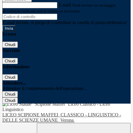
E-mail
Verrà inviato un messaggio
all'indirizzo indicato con le istruzioni necessarie.
E-mail inviata, si prega di controllare la casella di posta elettronica!
Errore
Chiudi
Successo
Chiudi
Informazione
Chiudi
Attendere...
Attendere il completamento dell'operazione...
Chiudi
Chiudi
LICEO SCIPIONE MAFFEI
CLASSICO - LINGUISTICO -
DELLE SCIENZE UMANE
Verona