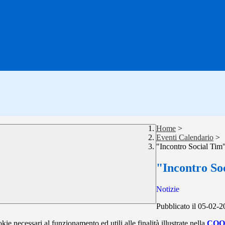
Home
>
Eventi Calendario
>
"Incontro Social Tim"
"Incontro So
Notizie
Pubblicato il 05-02-
kie necessari al funzionamento ed utili alle finalità illustrate nella
COO