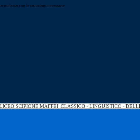
o indicato con le istruzioni necessarie.
LICEO SCIPIONE MAFFEI
CLASSICO - LINGUISTICO - DEL