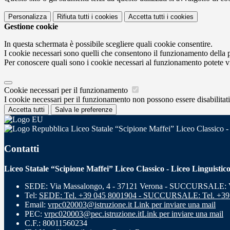
Personalizza
Rifiuta tutti
i cookies
Accetta tutti
i cookies
Gestione cookie
In questa schermata è possibile scegliere quali cookie consentire.
I cookie necessari sono quelli che consentono il funzionamento della pi
Per conoscere quali sono i cookie necessari al funzionamento potete v
Cookie necessari per il funzionamento
I cookie necessari per il funzionamento non possono essere disabilitati.
Accetta tutti
Salva le preferenze
Liceo Statale “Scipione Maffei” Liceo Classico -
Contatti
Liceo Statale “Scipione Maffei” Liceo Classico - Liceo Linguistic
SEDE: Via Massalongo, 4 - 37121 Verona - SUCCURSALE: Vi
Tel:
SEDE: Tel. +39 045 8001904 - SUCCURSALE: Tel. +39
Email:
vrpc020003@istruzione.it
Link per inviare una mail
PEC:
vrpc020003@pec.istruzione.it
Link per inviare una mail
C.F.: 80011560234