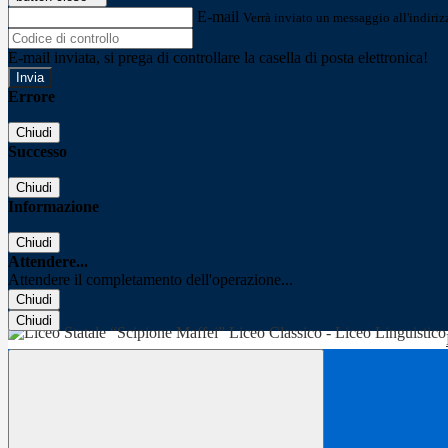
E-mail
Verrà inviato un messaggio all'indirizz
E-mail inviata, si prega di controllare la casella di posta elettronica!
Errore
Chiudi
Successo
Chiudi
Informazione
Chiudi
Attendere...
Attendere il completamento dell'operazione...
Chiudi
Chiudi