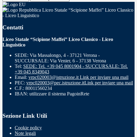
Liceo Statale “Scipione Maffei” Liceo Classico
- Liceo Linguistico
Contatti
Liceo Statale “Scipione Maffei” Liceo Classico - Liceo
Linguistico
SEDE: Via Massalongo, 4 - 37121 Verona -
SUCCURSALE: Via Venier, 6 - 37138 Verona
Tel:
SEDE: Tel. +39 045 8001904 - SUCCURSALE: Tel.
+39 045 8349043
Email:
vrpc020003@istruzione.it
Link per inviare una mail
PEC:
vrpc020003@pec.istruzione.it
Link per inviare una mail
C.F.: 80011560234
IBAN: utilizzare il sistema PagoinRete
Sezione Link Utili
Cookie policy
Note legali