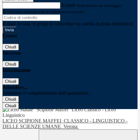
E-mail
Verrà inviato un messaggio
all'indirizzo indicato con le istruzioni necessarie.
E-mail inviata, si prega di controllare la casella di posta elettronica!
Errore
Chiudi
Successo
Chiudi
Informazione
Chiudi
Attendere...
Attendere il completamento dell'operazione...
Chiudi
Chiudi
LICEO SCIPIONE MAFFEI
CLASSICO - LINGUISTICO -
DELLE SCIENZE UMANE
Verona