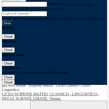
E-mail
Verrà inviato un messaggio
all'indirizzo indicato con le istruzioni necessarie.
E-mail inviata, si prega di controllare la casella di posta elettronica!
Errore
Chiudi
Successo
Chiudi
Informazione
Chiudi
Attendere...
Attendere il completamento dell'operazione...
Chiudi
Chiudi
LICEO SCIPIONE MAFFEI
CLASSICO - LINGUISTICO -
DELLE SCIENZE UMANE
Verona