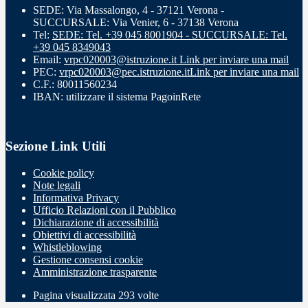
SEDE: Via Massalongo, 4 - 37121 Verona -
SUCCURSALE: Via Venier, 6 - 37138 Verona
Tel:
SEDE: Tel. +39 045 8001904 - SUCCURSALE: Tel.
+39 045 8349043
Email:
vrpc020003@istruzione.it
Link per inviare una mail
PEC:
vrpc020003@pec.istruzione.it
Link per inviare una mail
C.F.: 80011560234
IBAN: utilizzare il sistema PagoinRete
Sezione Link Utili
Cookie policy
Note legali
Informativa Privacy
Ufficio Relazioni con il Pubblico
Dichiarazione di accessibilità
Obiettivi di accessibilità
Whistleblowing
Gestione consensi cookie
Amministrazione trasparente
Pagina visualizzata
293
volte