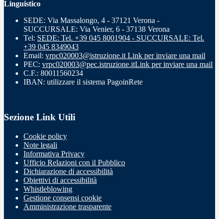
Linguistico
SEDE: Via Massalongo, 4 - 37121 Verona -
SUCCURSALE: Via Venier, 6 - 37138 Verona
Tel:
SEDE: Tel. +39 045 8001904 - SUCCURSALE: Tel.
+39 045 8349043
Email:
vrpc020003@istruzione.it
Link per inviare una mail
PEC:
vrpc020003@pec.istruzione.it
Link per inviare una mail
C.F.: 80011560234
IBAN: utilizzare il sistema PagoinRete
Sezione Link Utili
Cookie policy
Note legali
Informativa Privacy
Ufficio Relazioni con il Pubblico
Dichiarazione di accessibilità
Obiettivi di accessibilità
Whistleblowing
Gestione consensi cookie
Amministrazione trasparente