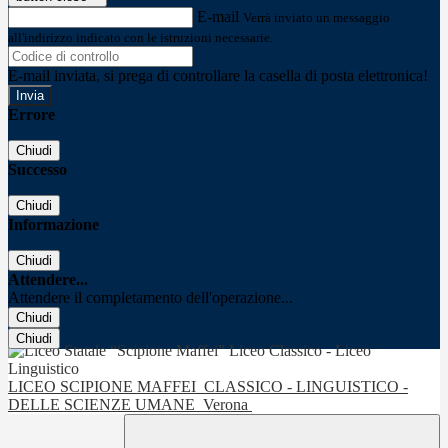
E-mail
Verrà inviato un messaggio
all'indirizzo indicato con le istruzioni necessarie.
E-mail inviata, si prega di controllare la casella di posta elettronica!
Errore
Chiudi
Successo
Chiudi
Informazione
Chiudi
Attendere...
Attendere il completamento dell'operazione...
Chiudi
Chiudi
LICEO SCIPIONE MAFFEI
CLASSICO - LINGUISTICO -
DELLE SCIENZE UMANE
Verona