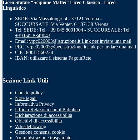
Liceo Statale “Scipione Maffei” Liceo Classico - Liceo
Linguistico
SEDE: Via Massalongo, 4 - 37121 Verona -
SUCCURSALE: Via Venier, 6 - 37138 Verona
Tel:
SEDE: Tel. +39 045 8001904 - SUCCURSALE: Tel.
+39 045 8349043
Email:
vrpc020003@istruzione.it
Link per inviare una mail
PEC:
vrpc020003@pec.istruzione.it
Link per inviare una mail
C.F.: 80011560234
IBAN: utilizzare il sistema PagoinRete
Sezione Link Utili
Cookie policy
Note legali
Informativa Privacy
Ufficio Relazioni con il Pubblico
Dichiarazione di accessibilità
Obiettivi di accessibilità
Whistleblowing
Gestione consensi cookie
Amministrazione trasparente