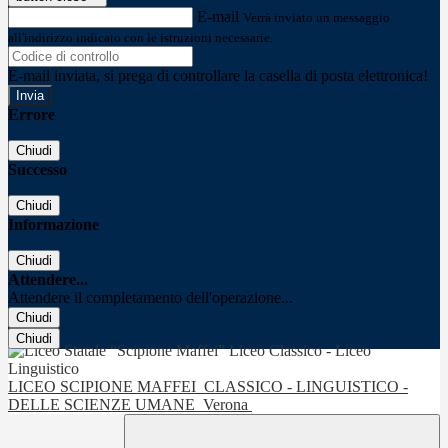
E-mail
Verrà inviato un messaggio
all'indirizzo indicato con le istruzioni necessarie.
E-mail inviata, si prega di controllare la casella di posta elettronica!
Errore
Chiudi
Successo
Chiudi
Informazione
Chiudi
Attendere...
Attendere il completamento dell'operazione...
Chiudi
Chiudi
LICEO SCIPIONE MAFFEI
CLASSICO - LINGUISTICO -
DELLE SCIENZE UMANE
Verona