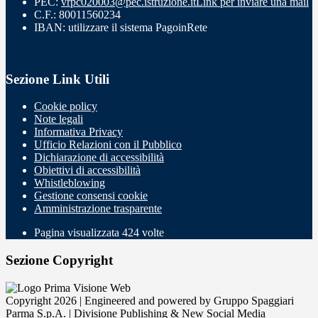
PEC:
vrpc020003@pec.istruzione.it
Link per inviare una mail
C.F.: 80011560234
IBAN: utilizzare il sistema PagoinRete
Sezione Link Utili
Cookie policy
Note legali
Informativa Privacy
Ufficio Relazioni con il Pubblico
Dichiarazione di accessibilità
Obiettivi di accessibilità
Whistleblowing
Gestione consensi cookie
Amministrazione trasparente
Pagina visualizzata
424
volte
Sezione Copyright
Copyright 2026 | Engineered and powered by Gruppo Spaggiari
Parma S.p.A. | Divisione Publishing & New Social Media