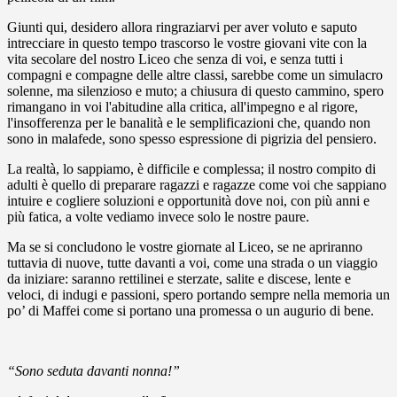
Giunti qui, desidero allora ringraziarvi per aver voluto e saputo
intrecciare in questo tempo trascorso le vostre giovani vite con la
vita secolare del nostro Liceo che senza di voi, e senza tutti i
compagni e compagne delle altre classi, sarebbe come un simulacro
solenne, ma silenzioso e muto; a chiusura di questo cammino, spero
rimangano in voi l'abitudine alla critica, all'impegno e al rigore,
l'insofferenza per le banalità e le semplificazioni che, quando non
sono in malafede, sono spesso espressione di pigrizia del pensiero.
La realtà, lo sappiamo, è difficile e complessa; il nostro compito di
adulti è quello di preparare ragazzi e ragazze come voi che sappiano
intuire e cogliere soluzioni e opportunità dove noi, con più anni e
più fatica, a volte vediamo invece solo le nostre paure.
Ma se si concludono le vostre giornate al Liceo, se ne apriranno
tuttavia di nuove, tutte davanti a voi, come una strada o un viaggio
da iniziare: saranno rettilinei e sterzate, salite e discese, lente e
veloci, di indugi e passioni, spero portando sempre nella memoria un
po’ di Maffei come si portano una promessa o un augurio di bene.
“Sono seduta davanti nonna!”