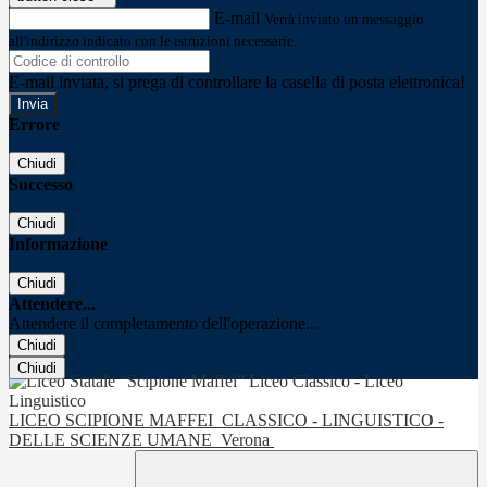
E-mail
Verrà inviato un messaggio
all'indirizzo indicato con le istruzioni necessarie.
E-mail inviata, si prega di controllare la casella di posta elettronica!
Errore
Chiudi
Successo
Chiudi
Informazione
Chiudi
Attendere...
Attendere il completamento dell'operazione...
Chiudi
Chiudi
LICEO SCIPIONE MAFFEI
CLASSICO - LINGUISTICO -
DELLE SCIENZE UMANE
Verona