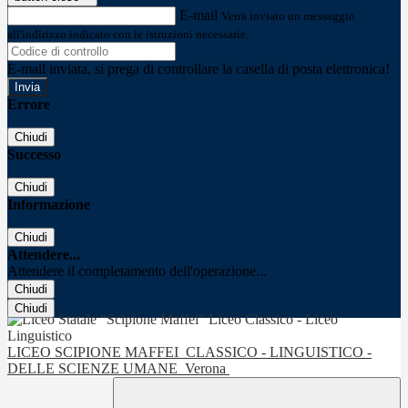
E-mail
Verrà inviato un messaggio
all'indirizzo indicato con le istruzioni necessarie.
E-mail inviata, si prega di controllare la casella di posta elettronica!
Errore
Chiudi
Successo
Chiudi
Informazione
Chiudi
Attendere...
Attendere il completamento dell'operazione...
Chiudi
Chiudi
LICEO SCIPIONE MAFFEI
CLASSICO - LINGUISTICO -
DELLE SCIENZE UMANE
Verona