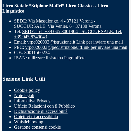
Liceo Statale “Scipione Maffei” Liceo Classico - Liceo
Linguistico
SEDE: Via Massalongo, 4 - 37121 Verona -
SUCCURSALE: Via Venier, 6 - 37138 Verona
Tel:
SEDE: Tel. +39 045 8001904 - SUCCURSALE: Tel.
+39 045 8349043
Email:
vrpc020003@istruzione.it
Link per inviare una mail
PEC:
vrpc020003@pec.istruzione.it
Link per inviare una mail
C.F.: 80011560234
IBAN: utilizzare il sistema PagoinRete
Sezione Link Utili
Cookie policy
Note legali
Informativa Privacy
Ufficio Relazioni con il Pubblico
Dichiarazione di accessibilità
Obiettivi di accessibilità
Whistleblowing
Gestione consensi cookie