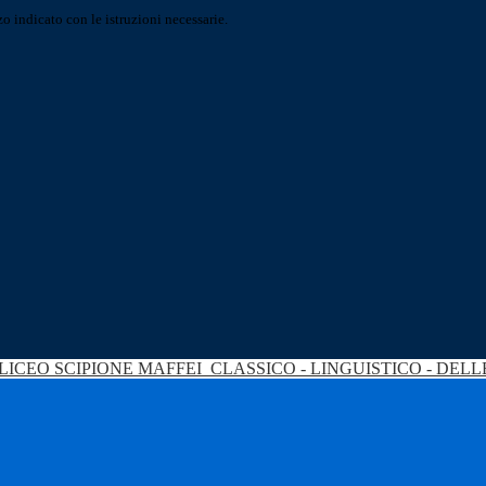
o indicato con le istruzioni necessarie.
LICEO SCIPIONE MAFFEI
CLASSICO - LINGUISTICO - DEL