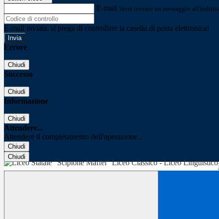
E-mail
Verrà inviato un messaggio all'indirizz
E-mail inviata, si prega di controllare la casella di posta elettronica!
Errore
Chiudi
Successo
Chiudi
Informazione
Chiudi
Attendere...
Attendere il completamento dell'operazione...
Chiudi
Chiudi