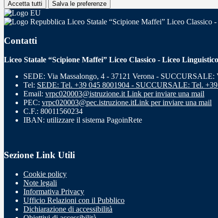
Accetta tutti
Salva le preferenze
Liceo Statale “Scipione Maffei” Liceo Classico -
Contatti
Liceo Statale “Scipione Maffei” Liceo Classico - Liceo Linguistic
SEDE: Via Massalongo, 4 - 37121 Verona - SUCCURSALE: Vi
Tel:
SEDE: Tel. +39 045 8001904 - SUCCURSALE: Tel. +39
Email:
vrpc020003@istruzione.it
Link per inviare una mail
PEC:
vrpc020003@pec.istruzione.it
Link per inviare una mail
C.F.: 80011560234
IBAN: utilizzare il sistema PagoinRete
Sezione Link Utili
Cookie policy
Note legali
Informativa Privacy
Ufficio Relazioni con il Pubblico
Dichiarazione di accessibilità
Obiettivi di accessibilità