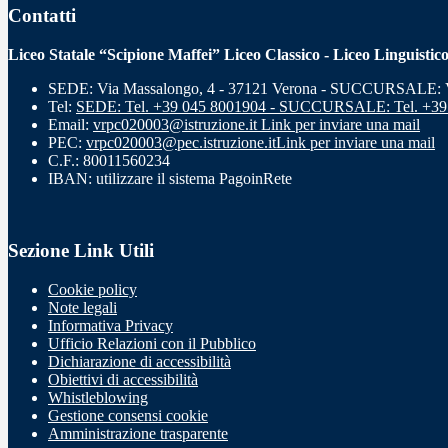
Contatti
Liceo Statale “Scipione Maffei” Liceo Classico - Liceo Linguistic
SEDE: Via Massalongo, 4 - 37121 Verona - SUCCURSALE: Vi
Tel:
SEDE: Tel. +39 045 8001904 - SUCCURSALE: Tel. +39
Email:
vrpc020003@istruzione.it
Link per inviare una mail
PEC:
vrpc020003@pec.istruzione.it
Link per inviare una mail
C.F.: 80011560234
IBAN: utilizzare il sistema PagoinRete
Sezione Link Utili
Cookie policy
Note legali
Informativa Privacy
Ufficio Relazioni con il Pubblico
Dichiarazione di accessibilità
Obiettivi di accessibilità
Whistleblowing
Gestione consensi cookie
Amministrazione trasparente