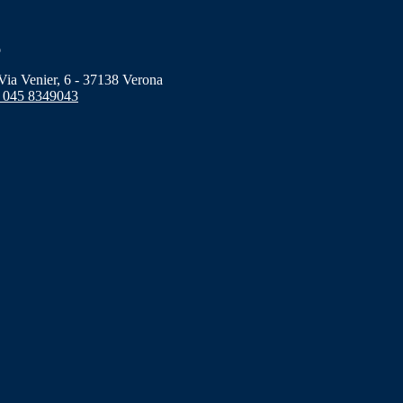
o
a Venier, 6 - 37138 Verona
 045 8349043