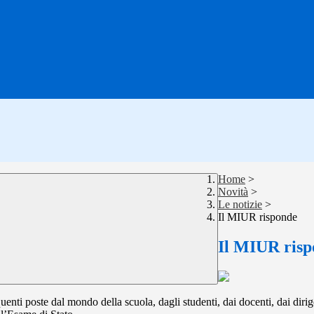
Home
>
Novità
>
Le notizie
>
Il MIUR risponde
Il MIUR ris
nti poste dal mondo della scuola, dagli studenti, dai docenti, dai dirige