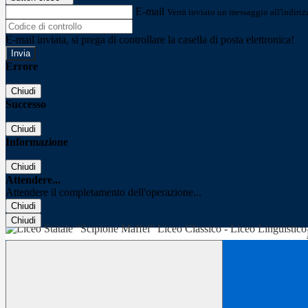
E-mail
Verrà inviato un messaggio all'indirizz
E-mail inviata, si prega di controllare la casella di posta elettronica!
Errore
Chiudi
Successo
Chiudi
Informazione
Chiudi
Attendere...
Attendere il completamento dell'operazione...
Chiudi
Chiudi