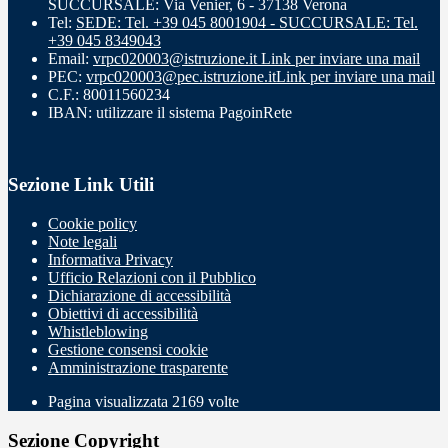
SUCCURSALE: Via Venier, 6 - 37138 Verona
Tel:
SEDE: Tel. +39 045 8001904 - SUCCURSALE: Tel.
+39 045 8349043
Email:
vrpc020003@istruzione.it
Link per inviare una mail
PEC:
vrpc020003@pec.istruzione.it
Link per inviare una mail
C.F.: 80011560234
IBAN: utilizzare il sistema PagoinRete
Sezione Link Utili
Cookie policy
Note legali
Informativa Privacy
Ufficio Relazioni con il Pubblico
Dichiarazione di accessibilità
Obiettivi di accessibilità
Whistleblowing
Gestione consensi cookie
Amministrazione trasparente
Pagina visualizzata
2169
volte
Sezione Copyright