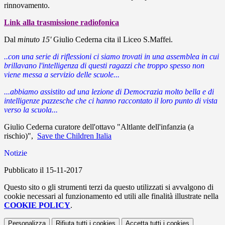
rinnovamento.
Link alla trasmissione
radiofonica
Dal
minuto 15'
Giulio Cederna cita il Liceo S.Maffei.
..con una serie di riflessioni ci siamo trovati in una assemblea in cui
brillavano l'intelligenza di questi ragazzi che troppo spesso non
viene messa a servizio delle scuole...
...abbiamo assistito ad una lezione di Democrazia molto bella e di
intelligenze pazzesche che ci hanno raccontato il loro punto di vista
verso la scuola...
Giulio Cederna curatore dell'ottavo "Altlante dell'infanzia (a
rischio)",
Save the Children Italia
Notizie
Pubblicato il 15-11-2017
Questo sito o gli strumenti terzi da questo utilizzati si avvalgono di
cookie necessari al funzionamento ed utili alle finalità illustrate nella
COOKIE POLICY
.
Personalizza
Rifiuta tutti
i cookies
Accetta tutti
i cookies