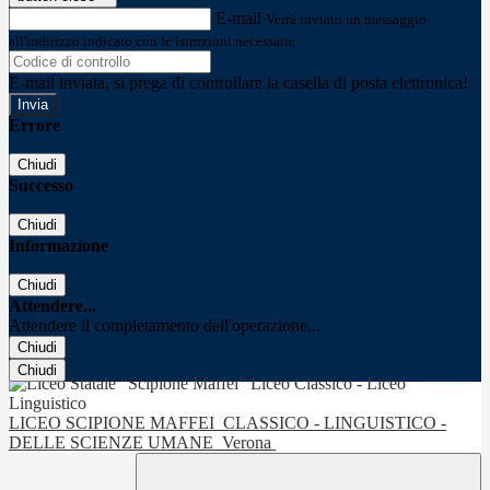
E-mail
Verrà inviato un messaggio
all'indirizzo indicato con le istruzioni necessarie.
E-mail inviata, si prega di controllare la casella di posta elettronica!
Errore
Chiudi
Successo
Chiudi
Informazione
Chiudi
Attendere...
Attendere il completamento dell'operazione...
Chiudi
Chiudi
LICEO SCIPIONE MAFFEI
CLASSICO - LINGUISTICO -
DELLE SCIENZE UMANE
Verona