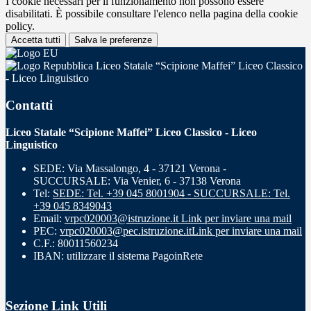
I cookie necessari per il funzionamento non possono essere
disabilitati. È possibile consultare l'elenco nella pagina della cookie
policy.
Accetta tutti
Salva le preferenze
Liceo Statale “Scipione Maffei” Liceo Classico
- Liceo Linguistico
Contatti
Liceo Statale “Scipione Maffei” Liceo Classico - Liceo
Linguistico
SEDE: Via Massalongo, 4 - 37121 Verona -
SUCCURSALE: Via Venier, 6 - 37138 Verona
Tel:
SEDE: Tel. +39 045 8001904 - SUCCURSALE: Tel.
+39 045 8349043
Email:
vrpc020003@istruzione.it
Link per inviare una mail
PEC:
vrpc020003@pec.istruzione.it
Link per inviare una mail
C.F.: 80011560234
IBAN: utilizzare il sistema PagoinRete
Sezione Link Utili