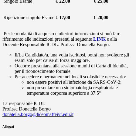
Singolo Esame
€
22,00
€
25,00
Ripetizione singolo Esame
€
17,00
€
20,00
Per le modalità di acquisto e ulteriori informazioni si può fare
riferimento alle indicazioni presenti al seguente
LINK
e alla
Docente Responsabile ICDL: Prof.ssa Donatella Borgo.
Il/La Candidato/a, una volta iscrittosi, potrà non svolgere gli
esami solo per cause di forza maggiore.
Occorre presentarsi alla sessione muniti di Carta di Identità,
per il riconoscimento formale.
Per accedere e permanere nei locali scolastici è necessario:
non essere positivi all'infezione da SARS-CoV-2;
non presentare una sintomatologia respiratoria e
temperatura corporea superiore a 37,5°
La responsabile ICDL
Prof.ssa Donatella Borgo
donatella.borgo@liceomaffeivr.edu.it
Allegati