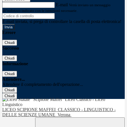
E-mail
Verrà inviato un messaggio
all'indirizzo indicato con le istruzioni necessarie.
E-mail inviata, si prega di controllare la casella di posta elettronica!
Errore
Chiudi
Successo
Chiudi
Informazione
Chiudi
Attendere...
Attendere il completamento dell'operazione...
Chiudi
Chiudi
LICEO SCIPIONE MAFFEI
CLASSICO - LINGUISTICO -
DELLE SCIENZE UMANE
Verona