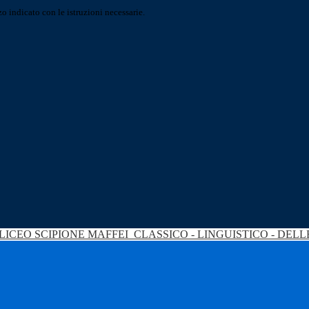
o indicato con le istruzioni necessarie.
LICEO SCIPIONE MAFFEI
CLASSICO - LINGUISTICO - DEL