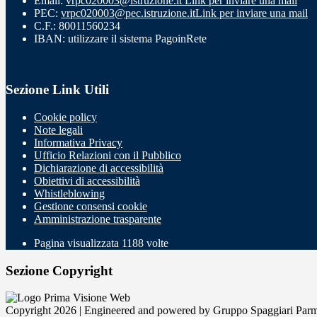
Email:
vrpc020003@istruzione.it
Link per inviare una mail
PEC:
vrpc020003@pec.istruzione.it
Link per inviare una mail
C.F.: 80011560234
IBAN: utilizzare il sistema PagoinRete
Sezione Link Utili
Cookie policy
Note legali
Informativa Privacy
Ufficio Relazioni con il Pubblico
Dichiarazione di accessibilità
Obiettivi di accessibilità
Whistleblowing
Gestione consensi cookie
Amministrazione trasparente
Pagina visualizzata
1188
volte
Sezione Copyright
Copyright 2026 | Engineered and powered by Gruppo Spaggiari Parm