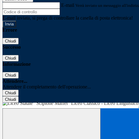
E-mail
Verrà inviato un messaggio all'indirizz
E-mail inviata, si prega di controllare la casella di posta elettronica!
Errore
Chiudi
Successo
Chiudi
Informazione
Chiudi
Attendere...
Attendere il completamento dell'operazione...
Chiudi
Chiudi