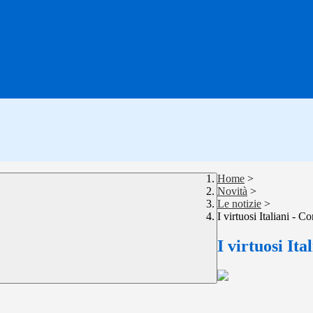
Home
>
Novità
>
Le notizie
>
I virtuosi Italiani - 
I virtuosi It