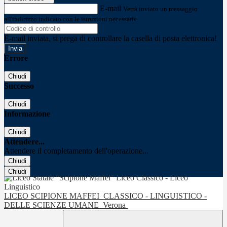
E-mail
Verrà inviato un messaggio
all'indirizzo indicato con le istruzioni necessarie.
E-mail inviata, si prega di controllare la casella di posta elettronica!
Errore
Chiudi
Successo
Chiudi
Informazione
Chiudi
Attendere...
Attendere il completamento dell'operazione...
Chiudi
Chiudi
LICEO SCIPIONE MAFFEI
CLASSICO - LINGUISTICO -
DELLE SCIENZE UMANE
Verona