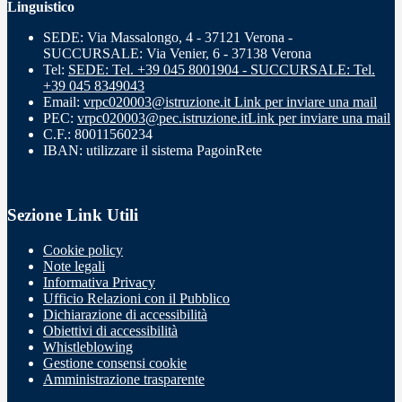
Linguistico
SEDE: Via Massalongo, 4 - 37121 Verona -
SUCCURSALE: Via Venier, 6 - 37138 Verona
Tel:
SEDE: Tel. +39 045 8001904 - SUCCURSALE: Tel.
+39 045 8349043
Email:
vrpc020003@istruzione.it
Link per inviare una mail
PEC:
vrpc020003@pec.istruzione.it
Link per inviare una mail
C.F.: 80011560234
IBAN: utilizzare il sistema PagoinRete
Sezione Link Utili
Cookie policy
Note legali
Informativa Privacy
Ufficio Relazioni con il Pubblico
Dichiarazione di accessibilità
Obiettivi di accessibilità
Whistleblowing
Gestione consensi cookie
Amministrazione trasparente