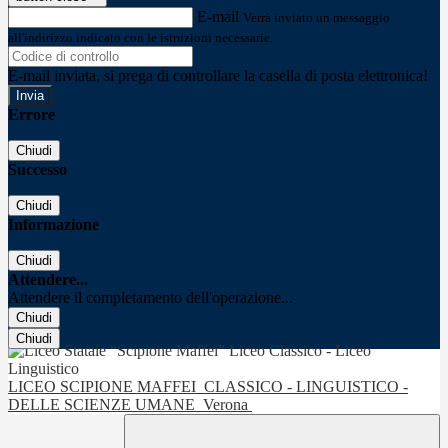
E-mail
Verrà inviato un messaggio
all'indirizzo indicato con le istruzioni necessarie.
E-mail inviata, si prega di controllare la casella di posta elettronica!
Errore
Chiudi
Successo
Chiudi
Informazione
Chiudi
Attendere...
Attendere il completamento dell'operazione...
Chiudi
Chiudi
LICEO SCIPIONE MAFFEI
CLASSICO - LINGUISTICO -
DELLE SCIENZE UMANE
Verona