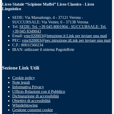
Liceo Statale “Scipione Maffei” Liceo Classico - Liceo
Linguistico
SEDE: Via Massalongo, 4 - 37121 Verona -
SUCCURSALE: Via Venier, 6 - 37138 Verona
Tel:
SEDE: Tel. +39 045 8001904 - SUCCURSALE: Tel.
+39 045 8349043
Email:
vrpc020003@istruzione.it
Link per inviare una mail
PEC:
vrpc020003@pec.istruzione.it
Link per inviare una mail
C.F.: 80011560234
IBAN: utilizzare il sistema PagoinRete
Sezione Link Utili
Cookie policy
Note legali
Informativa Privacy
Ufficio Relazioni con il Pubblico
Dichiarazione di accessibilità
Obiettivi di accessibilità
Whistleblowing
Gestione consensi cookie