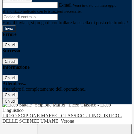
E-mail
Verrà inviato un messaggio
all'indirizzo indicato con le istruzioni necessarie.
E-mail inviata, si prega di controllare la casella di posta elettronica!
Errore
Chiudi
Successo
Chiudi
Informazione
Chiudi
Attendere...
Attendere il completamento dell'operazione...
Chiudi
Chiudi
LICEO SCIPIONE MAFFEI
CLASSICO - LINGUISTICO -
DELLE SCIENZE UMANE
Verona