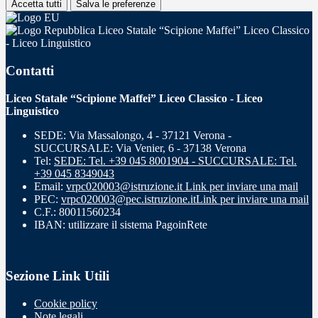
Accetta tutti
Salva le preferenze
Liceo Statale “Scipione Maffei” Liceo Classico
- Liceo Linguistico
Contatti
Liceo Statale “Scipione Maffei” Liceo Classico - Liceo
Linguistico
SEDE: Via Massalongo, 4 - 37121 Verona -
SUCCURSALE: Via Venier, 6 - 37138 Verona
Tel:
SEDE: Tel. +39 045 8001904 - SUCCURSALE: Tel.
+39 045 8349043
Email:
vrpc020003@istruzione.it
Link per inviare una mail
PEC:
vrpc020003@pec.istruzione.it
Link per inviare una mail
C.F.: 80011560234
IBAN: utilizzare il sistema PagoinRete
Sezione Link Utili
Cookie policy
Note legali