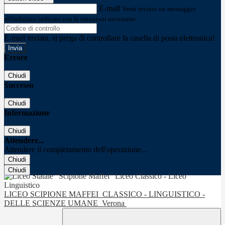
E-mail
Verrà inviato un messaggio
all'indirizzo indicato con le istruzioni necessarie.
E-mail inviata, si prega di controllare la casella di posta elettronica!
Errore
Chiudi
Successo
Chiudi
Informazione
Chiudi
Attendere...
Attendere il completamento dell'operazione...
Chiudi
Chiudi
LICEO SCIPIONE MAFFEI
CLASSICO - LINGUISTICO -
DELLE SCIENZE UMANE
Verona