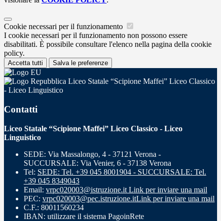
Cookie necessari per il funzionamento
I cookie necessari per il funzionamento non possono essere
disabilitati. È possibile consultare l'elenco nella pagina della cookie
policy.
Accetta tutti
Salva le preferenze
Liceo Statale “Scipione Maffei” Liceo Classico
- Liceo Linguistico
Contatti
Liceo Statale “Scipione Maffei” Liceo Classico - Liceo
Linguistico
SEDE: Via Massalongo, 4 - 37121 Verona -
SUCCURSALE: Via Venier, 6 - 37138 Verona
Tel:
SEDE: Tel. +39 045 8001904 - SUCCURSALE: Tel.
+39 045 8349043
Email:
vrpc020003@istruzione.it
Link per inviare una mail
PEC:
vrpc020003@pec.istruzione.it
Link per inviare una mail
C.F.: 80011560234
IBAN: utilizzare il sistema PagoinRete