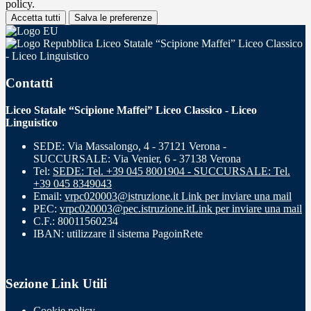
policy.
Accetta tutti
Salva le preferenze
Liceo Statale “Scipione Maffei” Liceo Classico
- Liceo Linguistico
Contatti
Liceo Statale “Scipione Maffei” Liceo Classico - Liceo
Linguistico
SEDE: Via Massalongo, 4 - 37121 Verona -
SUCCURSALE: Via Venier, 6 - 37138 Verona
Tel:
SEDE: Tel. +39 045 8001904 - SUCCURSALE: Tel.
+39 045 8349043
Email:
vrpc020003@istruzione.it
Link per inviare una mail
PEC:
vrpc020003@pec.istruzione.it
Link per inviare una mail
C.F.: 80011560234
IBAN: utilizzare il sistema PagoinRete
Sezione Link Utili
Cookie policy