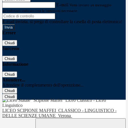
E-mail
Verrà inviato un messaggio
all'indirizzo indicato con le istruzioni necessarie.
E-mail inviata, si prega di controllare la casella di posta elettronica!
Errore
Chiudi
Successo
Chiudi
Informazione
Chiudi
Attendere...
Attendere il completamento dell'operazione...
Chiudi
Chiudi
LICEO SCIPIONE MAFFEI
CLASSICO - LINGUISTICO -
DELLE SCIENZE UMANE
Verona