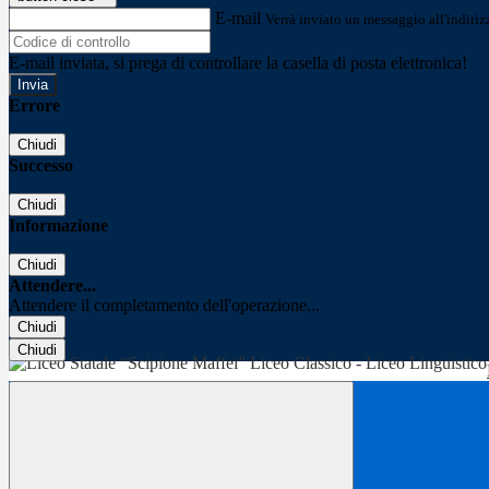
E-mail
Verrà inviato un messaggio all'indirizz
E-mail inviata, si prega di controllare la casella di posta elettronica!
Errore
Chiudi
Successo
Chiudi
Informazione
Chiudi
Attendere...
Attendere il completamento dell'operazione...
Chiudi
Chiudi