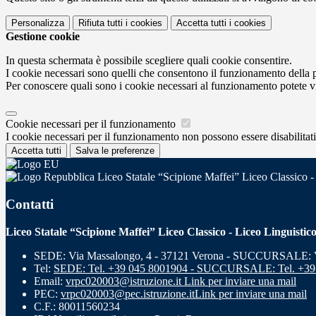
Personalizza
Rifiuta tutti
i cookies
Accetta tutti
i cookies
Gestione cookie
In questa schermata è possibile scegliere quali cookie consentire.
I cookie necessari sono quelli che consentono il funzionamento della pi
Per conoscere quali sono i cookie necessari al funzionamento potete v
Cookie necessari per il funzionamento
I cookie necessari per il funzionamento non possono essere disabilitati.
Accetta tutti
Salva le preferenze
Liceo Statale “Scipione Maffei” Liceo Classico -
Contatti
Liceo Statale “Scipione Maffei” Liceo Classico - Liceo Linguistic
SEDE: Via Massalongo, 4 - 37121 Verona - SUCCURSALE: Vi
Tel:
SEDE: Tel. +39 045 8001904 - SUCCURSALE: Tel. +39
Email:
vrpc020003@istruzione.it
Link per inviare una mail
PEC:
vrpc020003@pec.istruzione.it
Link per inviare una mail
C.F.: 80011560234