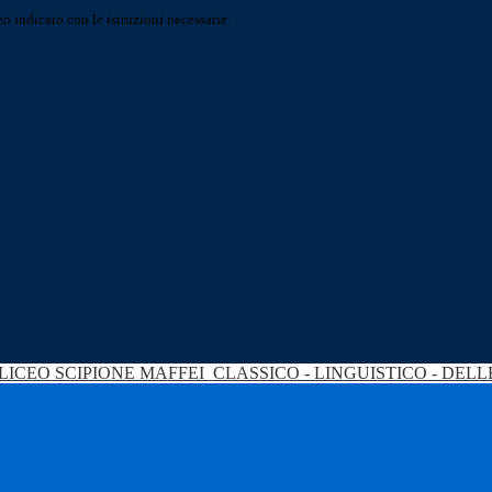
o indicato con le istruzioni necessarie.
LICEO SCIPIONE MAFFEI
CLASSICO - LINGUISTICO - DEL