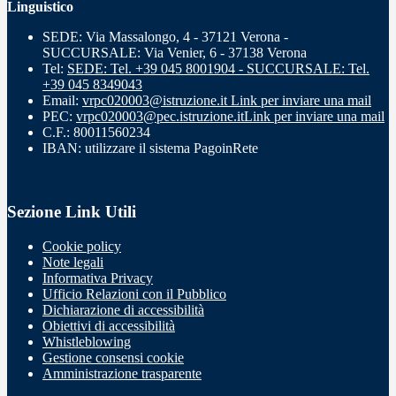
Linguistico
SEDE: Via Massalongo, 4 - 37121 Verona -
SUCCURSALE: Via Venier, 6 - 37138 Verona
Tel:
SEDE: Tel. +39 045 8001904 - SUCCURSALE: Tel.
+39 045 8349043
Email:
vrpc020003@istruzione.it
Link per inviare una mail
PEC:
vrpc020003@pec.istruzione.it
Link per inviare una mail
C.F.: 80011560234
IBAN: utilizzare il sistema PagoinRete
Sezione Link Utili
Cookie policy
Note legali
Informativa Privacy
Ufficio Relazioni con il Pubblico
Dichiarazione di accessibilità
Obiettivi di accessibilità
Whistleblowing
Gestione consensi cookie
Amministrazione trasparente