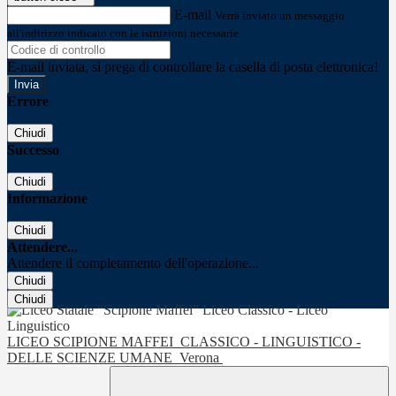
E-mail
Verrà inviato un messaggio
all'indirizzo indicato con le istruzioni necessarie.
E-mail inviata, si prega di controllare la casella di posta elettronica!
Errore
Chiudi
Successo
Chiudi
Informazione
Chiudi
Attendere...
Attendere il completamento dell'operazione...
Chiudi
Chiudi
LICEO SCIPIONE MAFFEI
CLASSICO - LINGUISTICO -
DELLE SCIENZE UMANE
Verona