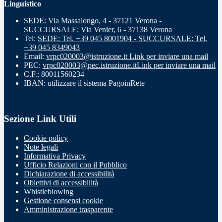
Linguistico
SEDE: Via Massalongo, 4 - 37121 Verona -
SUCCURSALE: Via Venier, 6 - 37138 Verona
Tel:
SEDE: Tel. +39 045 8001904 - SUCCURSALE: Tel.
+39 045 8349043
Email:
vrpc020003@istruzione.it
Link per inviare una mail
PEC:
vrpc020003@pec.istruzione.it
Link per inviare una mail
C.F.: 80011560234
IBAN: utilizzare il sistema PagoinRete
Sezione Link Utili
Cookie policy
Note legali
Informativa Privacy
Ufficio Relazioni con il Pubblico
Dichiarazione di accessibilità
Obiettivi di accessibilità
Whistleblowing
Gestione consensi cookie
Amministrazione trasparente