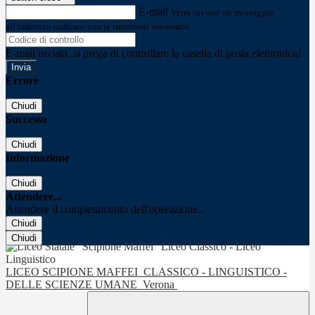
E-mail
Verrà inviato un messaggio
all'indirizzo indicato con le istruzioni necessarie.
E-mail inviata, si prega di controllare la casella di posta elettronica!
Errore
Chiudi
Successo
Chiudi
Informazione
Chiudi
Attendere...
Attendere il completamento dell'operazione...
Chiudi
Chiudi
LICEO SCIPIONE MAFFEI
CLASSICO - LINGUISTICO -
DELLE SCIENZE UMANE
Verona