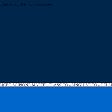
o indicato con le istruzioni necessarie.
LICEO SCIPIONE MAFFEI
CLASSICO - LINGUISTICO - DEL