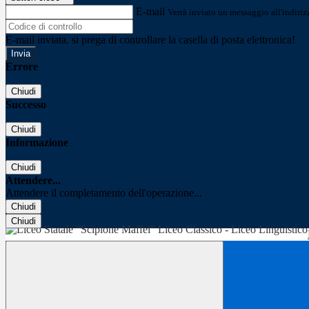
E-mail
Verrà inviato un messaggio all'indirizz
E-mail inviata, si prega di controllare la casella di posta elettronica!
Errore
Chiudi
Successo
Chiudi
Informazione
Chiudi
Attendere...
Attendere il completamento dell'operazione...
Chiudi
Chiudi