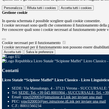
Personalizza
Rifiuta tutti
i cookies
Accetta tutti
i cookies
Gestione cookie
In questa schermata è possibile scegliere quali cookie consentire.
I cookie necessari sono quelli che consentono il funzionamento della pi
Per conoscere quali sono i cookie necessari al funzionamento potete v
Cookie necessari per il funzionamento
I cookie necessari per il funzionamento non possono essere disabilitati.
Accetta tutti
Salva le preferenze
Liceo Statale “Scipione Maffei” Liceo Classico -
Contatti
Liceo Statale “Scipione Maffei” Liceo Classico - Liceo Linguistic
SEDE: Via Massalongo, 4 - 37121 Verona - SUCCURSALE: Vi
Tel:
SEDE: Tel. +39 045 8001904 - SUCCURSALE: Tel. +39
Email:
vrpc020003@istruzione.it
Link per inviare una mail
PEC:
vrpc020003@pec.istruzione.it
Link per inviare una mail
C.F.: 80011560234