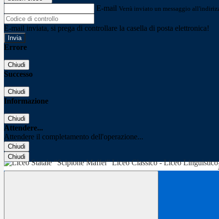
E-mail
Verrà inviato un messaggio all'indirizz
E-mail inviata, si prega di controllare la casella di posta elettronica!
Errore
Chiudi
Successo
Chiudi
Informazione
Chiudi
Attendere...
Attendere il completamento dell'operazione...
Chiudi
Chiudi