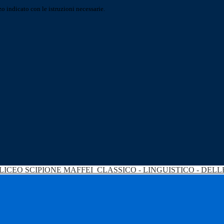
o indicato con le istruzioni necessarie.
LICEO SCIPIONE MAFFEI
CLASSICO - LINGUISTICO - DEL