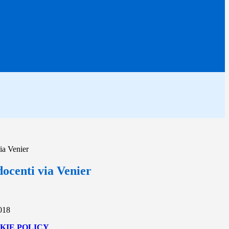
ia Venier
ocenti via Venier
2018
KIE POLICY
.