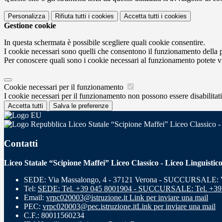
Personalizza
Rifiuta tutti
i cookies
Accetta tutti
i cookies
Gestione cookie
In questa schermata è possibile scegliere quali cookie consentire.
I cookie necessari sono quelli che consentono il funzionamento della pi
Per conoscere quali sono i cookie necessari al funzionamento potete v
Cookie necessari per il funzionamento
I cookie necessari per il funzionamento non possono essere disabilitati.
Accetta tutti
Salva le preferenze
Liceo Statale “Scipione Maffei” Liceo Classico -
Contatti
Liceo Statale “Scipione Maffei” Liceo Classico - Liceo Linguistic
SEDE: Via Massalongo, 4 - 37121 Verona - SUCCURSALE: Vi
Tel:
SEDE: Tel. +39 045 8001904 - SUCCURSALE: Tel. +39
Email:
vrpc020003@istruzione.it
Link per inviare una mail
PEC:
vrpc020003@pec.istruzione.it
Link per inviare una mail
C.F.: 80011560234