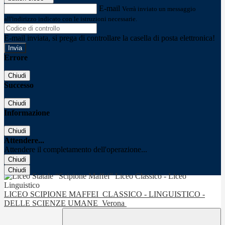
E-mail
Verrà inviato un messaggio
all'indirizzo indicato con le istruzioni necessarie.
E-mail inviata, si prega di controllare la casella di posta elettronica!
Errore
Chiudi
Successo
Chiudi
Informazione
Chiudi
Attendere...
Attendere il completamento dell'operazione...
Chiudi
Chiudi
LICEO SCIPIONE MAFFEI
CLASSICO - LINGUISTICO -
DELLE SCIENZE UMANE
Verona