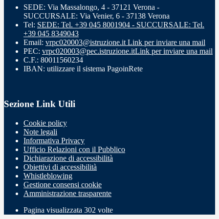
SEDE: Via Massalongo, 4 - 37121 Verona -
SUCCURSALE: Via Venier, 6 - 37138 Verona
Tel:
SEDE: Tel. +39 045 8001904 - SUCCURSALE: Tel.
+39 045 8349043
Email:
vrpc020003@istruzione.it
Link per inviare una mail
PEC:
vrpc020003@pec.istruzione.it
Link per inviare una mail
C.F.: 80011560234
IBAN: utilizzare il sistema PagoinRete
Sezione Link Utili
Cookie policy
Note legali
Informativa Privacy
Ufficio Relazioni con il Pubblico
Dichiarazione di accessibilità
Obiettivi di accessibilità
Whistleblowing
Gestione consensi cookie
Amministrazione trasparente
Pagina visualizzata
302
volte