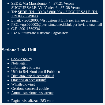
SEDE: Via Massalongo, 4 - 37121 Verona -
SUCCURSALE: Via Venier, 6 - 37138 Verona
Tel:
SEDE: Tel. +39 045 8001904 - SUCCURSALE: Tel.
+39 045 8349043
Email:
vrpc020003@istruzione.it
Link per inviare una mail
PEC:
vrpc020003@pec.istruzione.it
Link per inviare una mail
C.F.: 80011560234
IBAN: utilizzare il sistema PagoinRete
Sezione Link Utili
Cookie policy
Note legali
Informativa Privacy
Ufficio Relazioni con il Pubblico
Dichiarazione di accessibilità
Obiettivi di accessibilità
Whistleblowing
Gestione consensi cookie
Amministrazione trasparente
Pagina visualizzata
283
volte