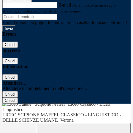
E-mail
Verrà inviato un messaggio
all'indirizzo indicato con le istruzioni necessarie.
E-mail inviata, si prega di controllare la casella di posta elettronica!
Errore
Chiudi
Successo
Chiudi
Informazione
Chiudi
Attendere...
Attendere il completamento dell'operazione...
Chiudi
Chiudi
LICEO SCIPIONE MAFFEI
CLASSICO - LINGUISTICO -
DELLE SCIENZE UMANE
Verona