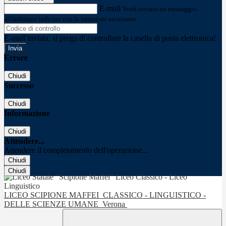
E-mail
Verrà inviato un messaggio
all'indirizzo indicato con le istruzioni necessarie.
E-mail inviata, si prega di controllare la casella di posta elettronica!
Errore
Chiudi
Successo
Chiudi
Informazione
Chiudi
Attendere...
Attendere il completamento dell'operazione...
Chiudi
Chiudi
LICEO SCIPIONE MAFFEI
CLASSICO - LINGUISTICO -
DELLE SCIENZE UMANE
Verona