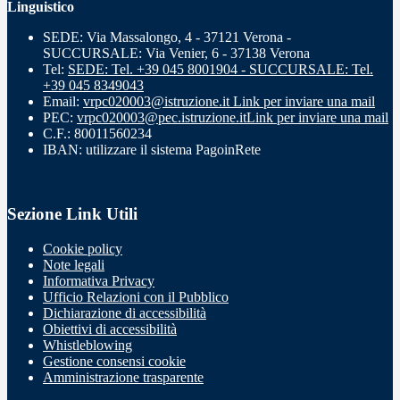
Linguistico
SEDE: Via Massalongo, 4 - 37121 Verona -
SUCCURSALE: Via Venier, 6 - 37138 Verona
Tel:
SEDE: Tel. +39 045 8001904 - SUCCURSALE: Tel.
+39 045 8349043
Email:
vrpc020003@istruzione.it
Link per inviare una mail
PEC:
vrpc020003@pec.istruzione.it
Link per inviare una mail
C.F.: 80011560234
IBAN: utilizzare il sistema PagoinRete
Sezione Link Utili
Cookie policy
Note legali
Informativa Privacy
Ufficio Relazioni con il Pubblico
Dichiarazione di accessibilità
Obiettivi di accessibilità
Whistleblowing
Gestione consensi cookie
Amministrazione trasparente