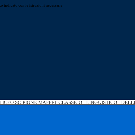
o indicato con le istruzioni necessarie.
LICEO SCIPIONE MAFFEI
CLASSICO - LINGUISTICO - DEL