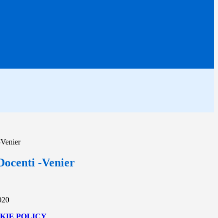
-Venier
ocenti -Venier
020
KIE POLICY
.