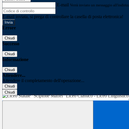
E-mail
Verrà inviato un messaggio all'indirizz
E-mail inviata, si prega di controllare la casella di posta elettronica!
Errore
Chiudi
Successo
Chiudi
Informazione
Chiudi
Attendere...
Attendere il completamento dell'operazione...
Chiudi
Chiudi