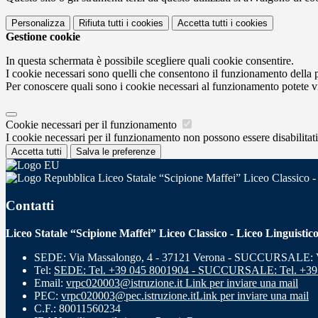
Personalizza
Rifiuta tutti
i cookies
Accetta tutti
i cookies
Gestione cookie
In questa schermata è possibile scegliere quali cookie consentire.
I cookie necessari sono quelli che consentono il funzionamento della pi
Per conoscere quali sono i cookie necessari al funzionamento potete v
Cookie necessari per il funzionamento
I cookie necessari per il funzionamento non possono essere disabilitati.
Accetta tutti
Salva le preferenze
Liceo Statale “Scipione Maffei” Liceo Classico -
Contatti
Liceo Statale “Scipione Maffei” Liceo Classico - Liceo Linguistic
SEDE: Via Massalongo, 4 - 37121 Verona - SUCCURSALE: Vi
Tel:
SEDE: Tel. +39 045 8001904 - SUCCURSALE: Tel. +39
Email:
vrpc020003@istruzione.it
Link per inviare una mail
PEC:
vrpc020003@pec.istruzione.it
Link per inviare una mail
C.F.: 80011560234