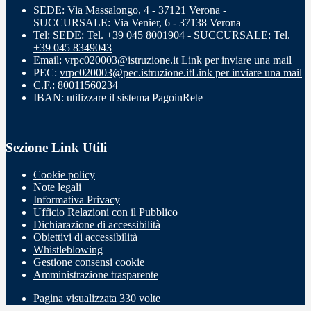
SEDE: Via Massalongo, 4 - 37121 Verona -
SUCCURSALE: Via Venier, 6 - 37138 Verona
Tel:
SEDE: Tel. +39 045 8001904 - SUCCURSALE: Tel.
+39 045 8349043
Email:
vrpc020003@istruzione.it
Link per inviare una mail
PEC:
vrpc020003@pec.istruzione.it
Link per inviare una mail
C.F.: 80011560234
IBAN: utilizzare il sistema PagoinRete
Sezione Link Utili
Cookie policy
Note legali
Informativa Privacy
Ufficio Relazioni con il Pubblico
Dichiarazione di accessibilità
Obiettivi di accessibilità
Whistleblowing
Gestione consensi cookie
Amministrazione trasparente
Pagina visualizzata
330
volte