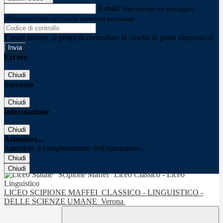
E-mail
Verrà inviato un messaggio
all'indirizzo indicato con le istruzioni necessarie.
E-mail inviata, si prega di controllare la casella di posta elettronica!
Errore
Chiudi
Successo
Chiudi
Informazione
Chiudi
Attendere...
Attendere il completamento dell'operazione...
Chiudi
Chiudi
LICEO SCIPIONE MAFFEI
CLASSICO - LINGUISTICO -
DELLE SCIENZE UMANE
Verona