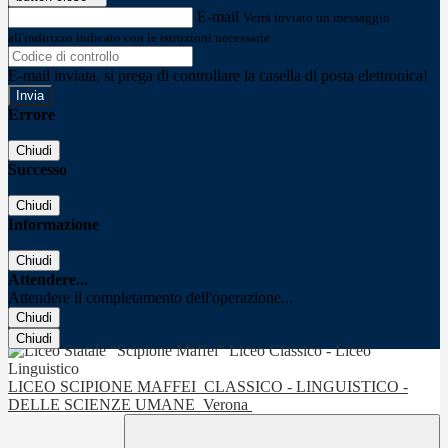
E-mail
Verrà inviato un messaggio
all'indirizzo indicato con le istruzioni necessarie.
E-mail inviata, si prega di controllare la casella di posta elettronica!
Errore
Chiudi
Successo
Chiudi
Informazione
Chiudi
Attendere...
Attendere il completamento dell'operazione...
Chiudi
Chiudi
LICEO SCIPIONE MAFFEI
CLASSICO - LINGUISTICO -
DELLE SCIENZE UMANE
Verona