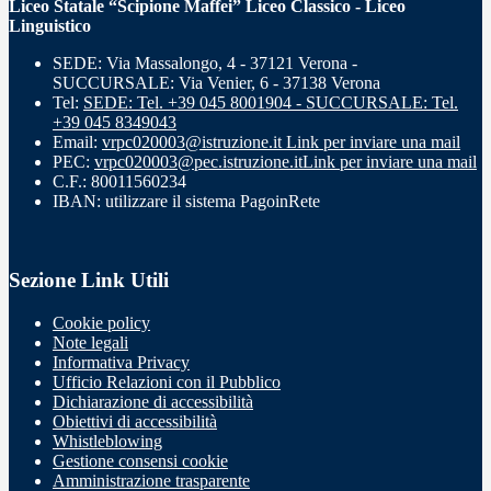
Liceo Statale “Scipione Maffei” Liceo Classico - Liceo
Linguistico
SEDE: Via Massalongo, 4 - 37121 Verona -
SUCCURSALE: Via Venier, 6 - 37138 Verona
Tel:
SEDE: Tel. +39 045 8001904 - SUCCURSALE: Tel.
+39 045 8349043
Email:
vrpc020003@istruzione.it
Link per inviare una mail
PEC:
vrpc020003@pec.istruzione.it
Link per inviare una mail
C.F.: 80011560234
IBAN: utilizzare il sistema PagoinRete
Sezione Link Utili
Cookie policy
Note legali
Informativa Privacy
Ufficio Relazioni con il Pubblico
Dichiarazione di accessibilità
Obiettivi di accessibilità
Whistleblowing
Gestione consensi cookie
Amministrazione trasparente