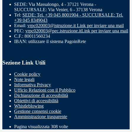
SEDE: Via Massalongo, 4 - 37121 Verona -
SUCCURSALE: Via Venier, 6 - 37138 Verona
Tel:
SEDE: Tel. +39 045 8001904 - SUCCURSALE: Tel.
+39 045 8349043
Email:
vrpc020003@istruzione.it
Link per inviare una mail
PEC:
vrpc020003@pec.istruzione.it
Link per inviare una mail
C.F.: 80011560234
IBAN: utilizzare il sistema PagoinRete
Sezione Link Utili
Cookie policy
Note legali
Informativa Privacy
Ufficio Relazioni con il Pubblico
Dichiarazione di accessibilità
Obiettivi di accessibilità
Whistleblowing
Gestione consensi cookie
Amministrazione trasparente
Pagina visualizzata
308
volte