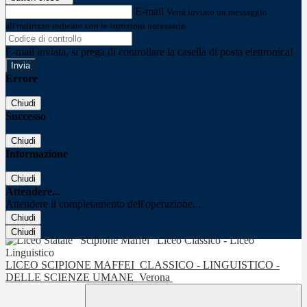
E-mail
Verrà inviato un messaggio
all'indirizzo indicato con le istruzioni necessarie.
E-mail inviata, si prega di controllare la casella di posta elettronica!
Errore
Chiudi
Successo
Chiudi
Informazione
Chiudi
Attendere...
Attendere il completamento dell'operazione...
Chiudi
Chiudi
LICEO SCIPIONE MAFFEI
CLASSICO - LINGUISTICO -
DELLE SCIENZE UMANE
Verona