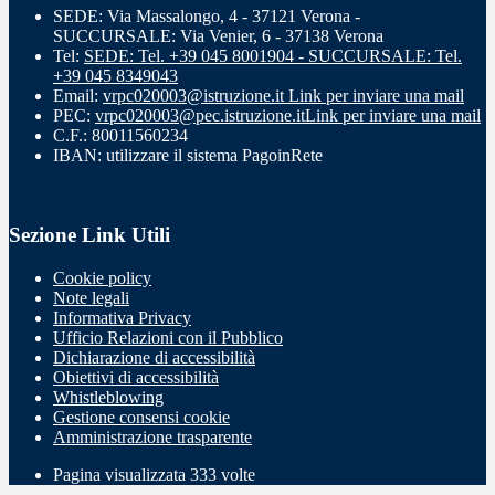
SEDE: Via Massalongo, 4 - 37121 Verona -
SUCCURSALE: Via Venier, 6 - 37138 Verona
Tel:
SEDE: Tel. +39 045 8001904 - SUCCURSALE: Tel.
+39 045 8349043
Email:
vrpc020003@istruzione.it
Link per inviare una mail
PEC:
vrpc020003@pec.istruzione.it
Link per inviare una mail
C.F.: 80011560234
IBAN: utilizzare il sistema PagoinRete
Sezione Link Utili
Cookie policy
Note legali
Informativa Privacy
Ufficio Relazioni con il Pubblico
Dichiarazione di accessibilità
Obiettivi di accessibilità
Whistleblowing
Gestione consensi cookie
Amministrazione trasparente
Pagina visualizzata
333
volte