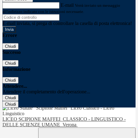
E-mail
Verrà inviato un messaggio
all'indirizzo indicato con le istruzioni necessarie.
E-mail inviata, si prega di controllare la casella di posta elettronica!
Errore
Chiudi
Successo
Chiudi
Informazione
Chiudi
Attendere...
Attendere il completamento dell'operazione...
Chiudi
Chiudi
LICEO SCIPIONE MAFFEI
CLASSICO - LINGUISTICO -
DELLE SCIENZE UMANE
Verona