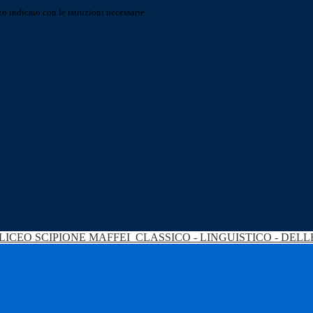
o indicato con le istruzioni necessarie.
LICEO SCIPIONE MAFFEI
CLASSICO - LINGUISTICO - DEL