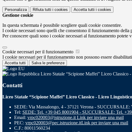
Personalizza
Rifiuta tutti
i cookies
Accetta tutti
i cookies
Gestione cookie
In questa schermata è possibile scegliere quali cookie consentire.
I cookie necessari sono quelli che consentono il funzionamento della pi
Per conoscere quali sono i cookie necessari al funzionamento potete v
Cookie necessari per il funzionamento
I cookie necessari per il funzionamento non possono essere disabilitati.
Accetta tutti
Salva le preferenze
Liceo Statale “Scipione Maffei” Liceo Classico -
Contatti
Liceo Statale “Scipione Maffei” Liceo Classico - Liceo Linguistic
SEDE: Via Massalongo, 4 - 37121 Verona - SUCCURSALE: Vi
Tel:
SEDE: Tel. +39 045 8001904 - SUCCURSALE: Tel. +39
Email:
vrpc020003@istruzione.it
Link per inviare una mail
PEC:
vrpc020003@pec.istruzione.it
Link per inviare una mail
C.F.: 80011560234