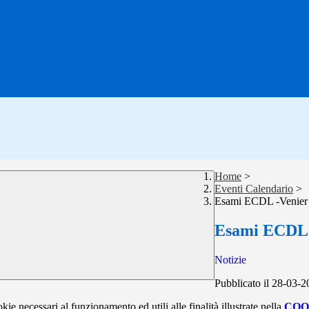
Home
>
Eventi Calendario
>
Esami ECDL -Venier
Esami ECDL 
Notizie
Pubblicato il 28-03-
kie necessari al funzionamento ed utili alle finalità illustrate nella
COO