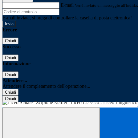
E-mail
Verrà inviato un messaggio all'indirizz
E-mail inviata, si prega di controllare la casella di posta elettronica!
Errore
Chiudi
Successo
Chiudi
Informazione
Chiudi
Attendere...
Attendere il completamento dell'operazione...
Chiudi
Chiudi