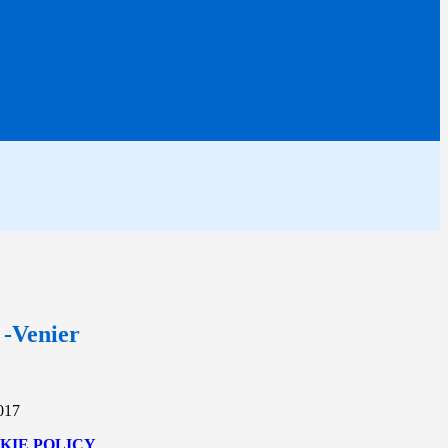
-Venier
2017
KIE POLICY
.