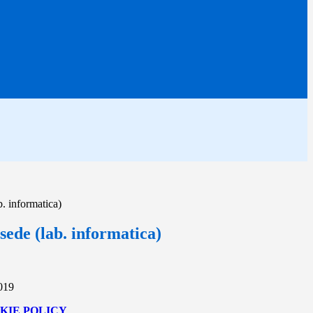
b. informatica)
sede (lab. informatica)
2019
KIE POLICY
.