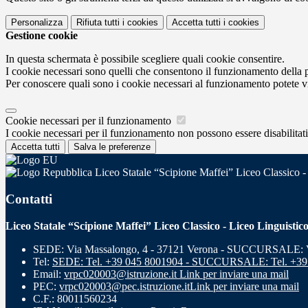
Personalizza
Rifiuta tutti
i cookies
Accetta tutti
i cookies
Gestione cookie
In questa schermata è possibile scegliere quali cookie consentire.
I cookie necessari sono quelli che consentono il funzionamento della pi
Per conoscere quali sono i cookie necessari al funzionamento potete v
Cookie necessari per il funzionamento
I cookie necessari per il funzionamento non possono essere disabilitati.
Accetta tutti
Salva le preferenze
Liceo Statale “Scipione Maffei” Liceo Classico -
Contatti
Liceo Statale “Scipione Maffei” Liceo Classico - Liceo Linguistic
SEDE: Via Massalongo, 4 - 37121 Verona - SUCCURSALE: Vi
Tel:
SEDE: Tel. +39 045 8001904 - SUCCURSALE: Tel. +39
Email:
vrpc020003@istruzione.it
Link per inviare una mail
PEC:
vrpc020003@pec.istruzione.it
Link per inviare una mail
C.F.: 80011560234