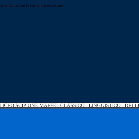
o indicato con le istruzioni necessarie.
LICEO SCIPIONE MAFFEI
CLASSICO - LINGUISTICO - DEL