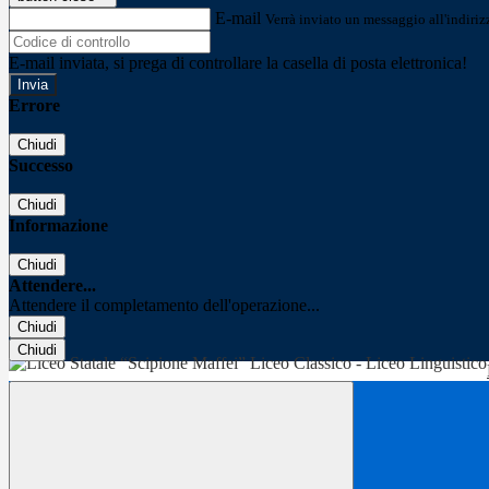
E-mail
Verrà inviato un messaggio all'indirizz
E-mail inviata, si prega di controllare la casella di posta elettronica!
Errore
Chiudi
Successo
Chiudi
Informazione
Chiudi
Attendere...
Attendere il completamento dell'operazione...
Chiudi
Chiudi