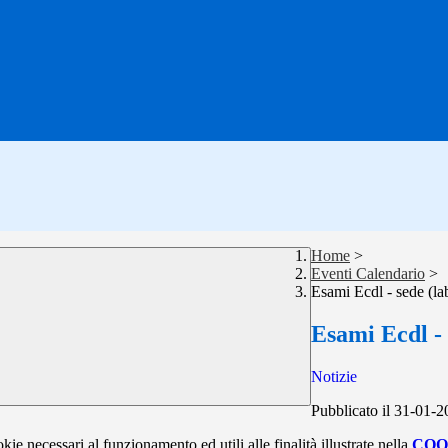
Home
>
Eventi Calendario
>
Esami Ecdl - sede (la
Esami Ecdl - 
Notizie
Pubblicato il 31-01-
kie necessari al funzionamento ed utili alle finalità illustrate nella
COO