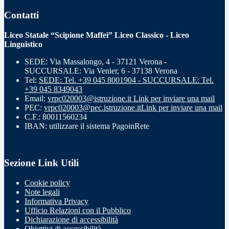
Contatti
Liceo Statale “Scipione Maffei” Liceo Classico - Liceo
Linguistico
SEDE: Via Massalongo, 4 - 37121 Verona -
SUCCURSALE: Via Venier, 6 - 37138 Verona
Tel:
SEDE: Tel. +39 045 8001904 - SUCCURSALE: Tel.
+39 045 8349043
Email:
vrpc020003@istruzione.it
Link per inviare una mail
PEC:
vrpc020003@pec.istruzione.it
Link per inviare una mail
C.F.: 80011560234
IBAN: utilizzare il sistema PagoinRete
Sezione Link Utili
Cookie policy
Note legali
Informativa Privacy
Ufficio Relazioni con il Pubblico
Dichiarazione di accessibilità
Obiettivi di accessibilità