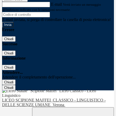
E-mail
Verrà inviato un messaggio
all'indirizzo indicato con le istruzioni necessarie.
E-mail inviata, si prega di controllare la casella di posta elettronica!
Errore
Chiudi
Successo
Chiudi
Informazione
Chiudi
Attendere...
Attendere il completamento dell'operazione...
Chiudi
Chiudi
LICEO SCIPIONE MAFFEI
CLASSICO - LINGUISTICO -
DELLE SCIENZE UMANE
Verona