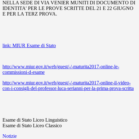
NELLA SEDE DI VIA VENIER MUNITI DI DOCUMENTO DI
IDENTITA' PER LE PROVE SCRITTE DEL 21 E 22 GIUGNO
E PER LA TERZ PROVA.
link: MIUR Esame di Stato
http://www.miur.gov.it/web/guest/-/-maturita2017-online-le-
commissioni-d-esame
http://www.miur.gov.it/web/guest/-/-maturita2017-online-il-video-
con-i-consigli-del-professor-luca-serianni-per-la-prima-prova-scritta
Esame di Stato Liceo Linguistico
Esame di Stato Liceo Classico
Notizie