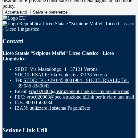
disabilitati. È possibile consultare l'elenco nella pagina della cookie
policy.
Accetta tutti
Salva le preferenze
Liceo Statale “Scipione Maffei” Liceo Classico
- Liceo Linguistico
Contatti
Liceo Statale “Scipione Maffei” Liceo Classico - Liceo
Linguistico
SEDE: Via Massalongo, 4 - 37121 Verona -
SUCCURSALE: Via Venier, 6 - 37138 Verona
Tel:
SEDE: Tel. +39 045 8001904 - SUCCURSALE: Tel.
+39 045 8349043
Email:
vrpc020003@istruzione.it
Link per inviare una mail
PEC:
vrpc020003@pec.istruzione.it
Link per inviare una mail
C.F.: 80011560234
IBAN: utilizzare il sistema PagoinRete
Sezione Link Utili