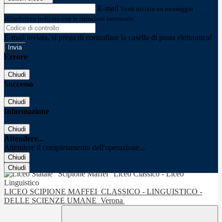
E-mail
Verrà inviato un messaggio
all'indirizzo indicato con le istruzioni necessarie.
E-mail inviata, si prega di controllare la casella di posta elettronica!
Errore
Chiudi
Successo
Chiudi
Informazione
Chiudi
Attendere...
Attendere il completamento dell'operazione...
Chiudi
Chiudi
LICEO SCIPIONE MAFFEI
CLASSICO - LINGUISTICO -
DELLE SCIENZE UMANE
Verona