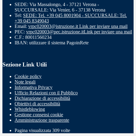
SEDE: Via Massalongo, 4 - 37121 Verona -
SUCCURSALE: Via Venier, 6 - 37138 Verona
Tel:
SEDE: Tel. +39 045 8001904 - SUCCURSALE: Tel.
+39 045 8349043
Email:
vrpc020003@istruzione.it
Link per inviare una mail
PEC:
vrpc020003@pec.istruzione.it
Link per inviare una mail
C.F.: 80011560234
IBAN: utilizzare il sistema PagoinRete
Sezione Link Utili
Cookie policy
Note legali
Informativa Privacy
Ufficio Relazioni con il Pubblico
Dichiarazione di accessibilità
Obiettivi di accessibilità
Whistleblowing
Gestione consensi cookie
Amministrazione trasparente
Pagina visualizzata
309
volte