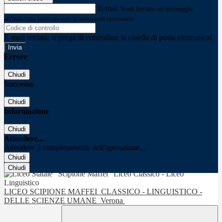
E-mail
Verrà inviato un messaggio
all'indirizzo indicato con le istruzioni necessarie.
E-mail inviata, si prega di controllare la casella di posta elettronica!
Errore
Chiudi
Successo
Chiudi
Informazione
Chiudi
Attendere...
Attendere il completamento dell'operazione...
Chiudi
Chiudi
LICEO SCIPIONE MAFFEI
CLASSICO - LINGUISTICO -
DELLE SCIENZE UMANE
Verona