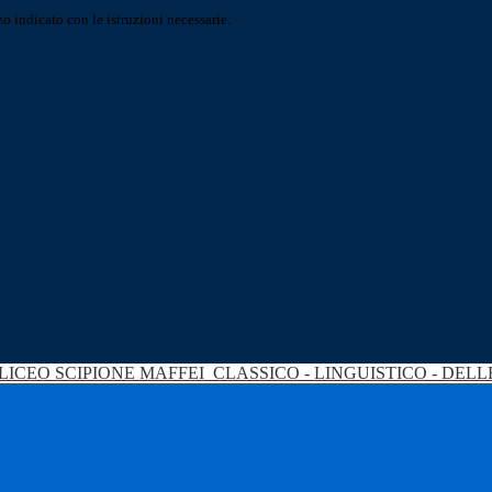
o indicato con le istruzioni necessarie.
LICEO SCIPIONE MAFFEI
CLASSICO - LINGUISTICO - DEL