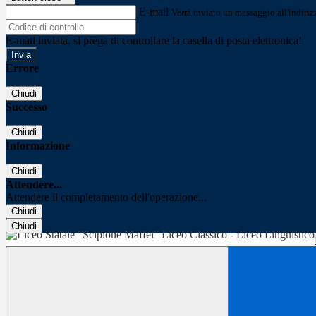
E-mail
Verrà inviato un messaggio all'indirizz
E-mail inviata, si prega di controllare la casella di posta elettronica!
Errore
Chiudi
Successo
Chiudi
Informazione
Chiudi
Attendere...
Attendere il completamento dell'operazione...
Chiudi
Chiudi