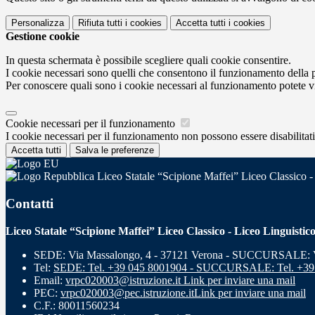
Personalizza
Rifiuta tutti
i cookies
Accetta tutti
i cookies
Gestione cookie
In questa schermata è possibile scegliere quali cookie consentire.
I cookie necessari sono quelli che consentono il funzionamento della pi
Per conoscere quali sono i cookie necessari al funzionamento potete v
Cookie necessari per il funzionamento
I cookie necessari per il funzionamento non possono essere disabilitati.
Accetta tutti
Salva le preferenze
Liceo Statale “Scipione Maffei” Liceo Classico -
Contatti
Liceo Statale “Scipione Maffei” Liceo Classico - Liceo Linguistic
SEDE: Via Massalongo, 4 - 37121 Verona - SUCCURSALE: Vi
Tel:
SEDE: Tel. +39 045 8001904 - SUCCURSALE: Tel. +39
Email:
vrpc020003@istruzione.it
Link per inviare una mail
PEC:
vrpc020003@pec.istruzione.it
Link per inviare una mail
C.F.: 80011560234