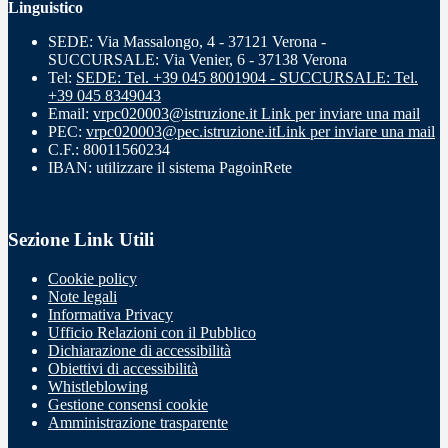
Linguistico
SEDE: Via Massalongo, 4 - 37121 Verona -
SUCCURSALE: Via Venier, 6 - 37138 Verona
Tel:
SEDE: Tel. +39 045 8001904 - SUCCURSALE: Tel.
+39 045 8349043
Email:
vrpc020003@istruzione.it
Link per inviare una mail
PEC:
vrpc020003@pec.istruzione.it
Link per inviare una mail
C.F.: 80011560234
IBAN: utilizzare il sistema PagoinRete
Sezione Link Utili
Cookie policy
Note legali
Informativa Privacy
Ufficio Relazioni con il Pubblico
Dichiarazione di accessibilità
Obiettivi di accessibilità
Whistleblowing
Gestione consensi cookie
Amministrazione trasparente