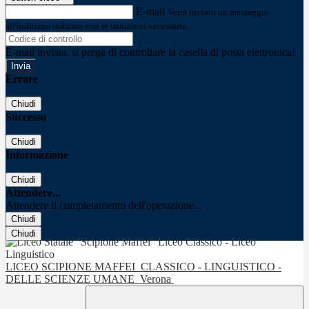
E-mail
Verrà inviato un messaggio
all'indirizzo indicato con le istruzioni necessarie.
E-mail inviata, si prega di controllare la casella di posta elettronica!
Errore
Chiudi
Successo
Chiudi
Informazione
Chiudi
Attendere...
Attendere il completamento dell'operazione...
Chiudi
Chiudi
LICEO SCIPIONE MAFFEI
CLASSICO - LINGUISTICO -
DELLE SCIENZE UMANE
Verona