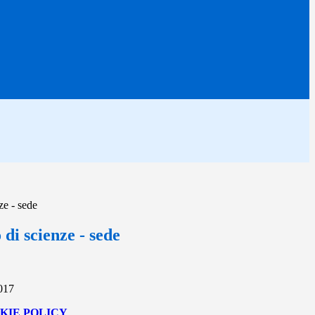
ze - sede
di scienze - sede
2017
KIE POLICY
.