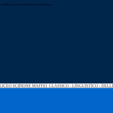
o indicato con le istruzioni necessarie.
LICEO SCIPIONE MAFFEI
CLASSICO - LINGUISTICO - DEL