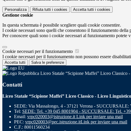
Personalizza
Rifiuta tutti
i cookies
Accetta tutti
i cookies
Gestione cookie
In questa schermata è possibile scegliere quali cookie consentire.
I cookie necessari sono quelli che consentono il funzionamento della pi
Per conoscere quali sono i cookie necessari al funzionamento potete v
Cookie necessari per il funzionamento
I cookie necessari per il funzionamento non possono essere disabilitati.
Accetta tutti
Salva le preferenze
Liceo Statale “Scipione Maffei” Liceo Classico -
Contatti
Liceo Statale “Scipione Maffei” Liceo Classico - Liceo Linguistic
SEDE: Via Massalongo, 4 - 37121 Verona - SUCCURSALE: Vi
Tel:
SEDE: Tel. +39 045 8001904 - SUCCURSALE: Tel. +39
Email:
vrpc020003@istruzione.it
Link per inviare una mail
PEC:
vrpc020003@pec.istruzione.it
Link per inviare una mail
C.F.: 80011560234