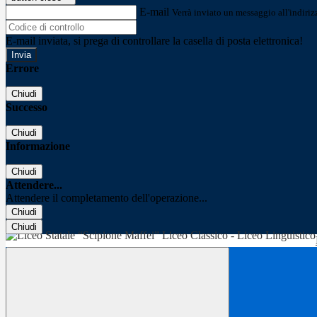
E-mail
Verrà inviato un messaggio all'indirizz
E-mail inviata, si prega di controllare la casella di posta elettronica!
Errore
Chiudi
Successo
Chiudi
Informazione
Chiudi
Attendere...
Attendere il completamento dell'operazione...
Chiudi
Chiudi